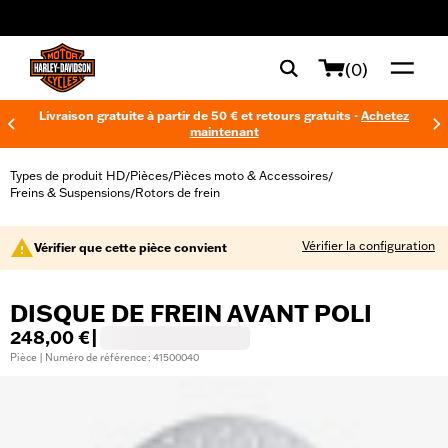
web accessibility
(0)
Livraison gratuite à partir de 50 € et retours gratuits -
Achetez
maintenant
Types de produit HD
Pièces
Pièces moto & Accessoires
/
/
/
Freins & Suspensions
Rotors de frein
/
Vérifier la configuration
Vérifier que cette pièce convient
DISQUE DE FREIN AVANT POLI
248,00 €
|
Pièce | Numéro de référence : 41500040