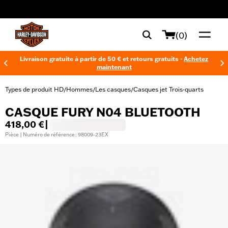
web accessibility
(0)
Livraison gratuite à partir de 50 € et retours gratuits -
Achetez
maintenant
Types de produit HD
Hommes
Les casques
Casques jet Trois-quarts
/
/
/
CASQUE FURY N04 BLUETOOTH
418,00 €
|
Pièce | Numéro de référence : 98009-23EX