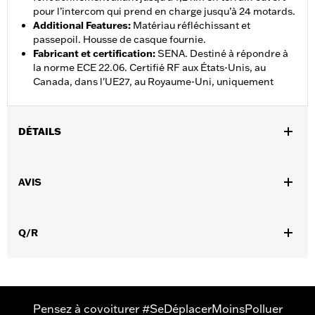
pour l’intercom qui prend en charge jusqu’à 24 motards.
Additional Features
:
Matériau réfléchissant et
passepoil. Housse de casque fournie.
Fabricant et certification
:
SENA. Destiné à répondre à
la norme ECE 22.06. Certifié RF aux États-Unis, au
Canada, dans l'UE27, au Royaume-Uni, uniquement
DÉTAILS
Sexe:
Unisexe
,
AVIS
Caractéristiques fonctionnelles:
Doublure amovible
,
,
Comprend une batterie rechargeable
Comprend un chargeur
Réfléchissant
Q/R
GARANTIE:
Garantie limitée de 2 ans – Rendez-vous sur
www.h-
d.com/warranty
pour plus de détails
Origine:
Importé
Pensez à covoiturer #SeDéplacerMoinsPolluer