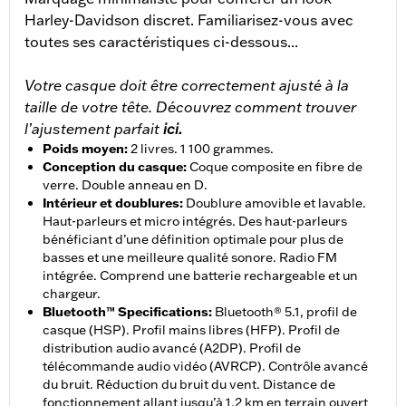
Harley-Davidson discret. Familiarisez-vous avec
toutes ses caractéristiques ci-dessous...
Votre casque doit être correctement ajusté à la
taille de votre tête. Découvrez comment trouver
l’ajustement parfait
ici.
Poids moyen
:
2 livres. 1 100 grammes.
Conception du casque
:
Coque composite en fibre de
verre. Double anneau en D.
Intérieur et doublures
:
Doublure amovible et lavable.
Haut-parleurs et micro intégrés. Des haut-parleurs
bénéficiant d’une définition optimale pour plus de
basses et une meilleure qualité sonore. Radio FM
intégrée. Comprend une batterie rechargeable et un
chargeur.
Bluetooth™ Specifications
:
Bluetooth® 5.1, profil de
casque (HSP). Profil mains libres (HFP). Profil de
distribution audio avancé (A2DP). Profil de
télécommande audio vidéo (AVRCP). Contrôle avancé
du bruit. Réduction du bruit du vent. Distance de
fonctionnement allant jusqu’à 1,2 km en terrain ouvert