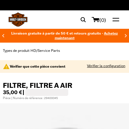
web accessibility
(0)
Livraison gratuite à partir de 50 € et retours gratuits -
Achetez
maintenant
Types de produit HD
Service Parts
/
Vérifier la configuration
Vérifier que cette pièce convient
FILTRE, FILTRE A AIR
35,00 €
|
Pièce | Numéro de référence : 29400045