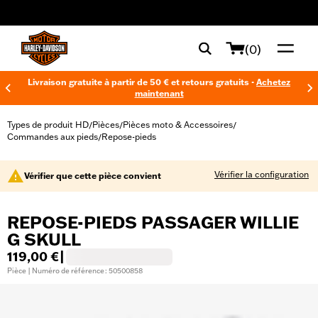
web accessibility
(0)
Livraison gratuite à partir de 50 € et retours gratuits -
Achetez
maintenant
Types de produit HD
Pièces
Pièces moto & Accessoires
/
/
/
Commandes aux pieds
Repose-pieds
/
Vérifier la configuration
Vérifier que cette pièce convient
REPOSE-PIEDS PASSAGER WILLIE
G SKULL
119,00 €
|
Pièce | Numéro de référence : 50500858