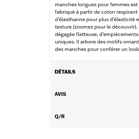
manches longues pour femmes est
fabriqué à partir de coton respiran
d’élasthanne pour plus d’élasticité 
texture (zoomez pour le découvrir). 
dégagée flatteuse, d’empiècements 
uniques. Il arbore des motifs ornant
des manches pour conférer un look
DÉTAILS
Sexe:
Femmes
GARANTIE:
AVIS
Garantie limitée de 2 ans
Origine:
Importé
Q/R