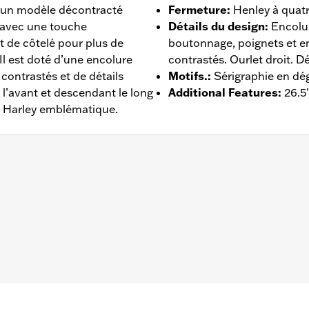
 un modèle décontracté
Fermeture
:
Henley à quat
t avec une touche
Détails du design
:
Encolu
et de côtelé pour plus de
boutonnage, poignets et
Il est doté d’une encolure
contrastés. Ourlet droit. D
contrastés et de détails
Motifs.
:
Sérigraphie en dé
 l’avant et descendant le long
Additional Features
:
26.5
 Harley emblématique.
 – Rendez-vous sur
www.h-d.com/warranty
pour plus de déta