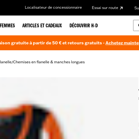
Localisateur de concessionnaire
Essai sur route
Su
FEMMES
ARTICLES ET CADEAUX
DÉCOUVRIR H-D
aison gratuite à partir de 50 € et retours gratuits -
Achetez maint
lanelle
Chemises en flanelle & manches longues
/