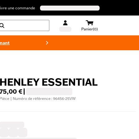
ivre une commande
Panier(0)
enant
Maillots 
HENLEY ESSENTIAL
75,00 €
|
Pièce | Numéro de référence : 96456-25VW