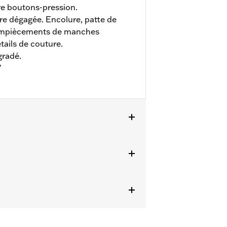
re boutons-pression.
re dégagée. Encolure, patte de
 empiècements de manches
étails de couture.
gradé.
"
ils