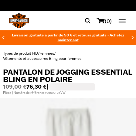
web accessibility
(0)
Livraison gratuite à partir de 50 € et retours gratuits -
Achetez
maintenant
Types de produit HD
Femmes
/
/
Vêtements et accessoires Bling pour femmes
PANTALON DE JOGGING ESSENTIAL
BLING EN POLAIRE
109,00 €
76,30 €
|
Pièce | Numéro de référence : 96592-25VW