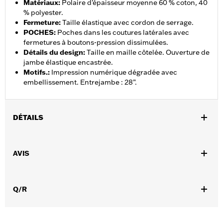
Matériaux
:
Polaire d'épaisseur moyenne 60 % coton, 40
% polyester.
Fermeture
:
Taille élastique avec cordon de serrage.
POCHES
:
Poches dans les coutures latérales avec
fermetures à boutons-pression dissimulées.
Détails du design
:
Taille en maille côtelée. Ouverture de
jambe élastique encastrée.
Motifs.
:
Impression numérique dégradée avec
embellissement. Entrejambe : 28”.
DÉTAILS
Sexe:
Femmes
AVIS
GARANTIE:
Garantie limitée de 2 ans – Rendez-vous sur
www.h-
d.com/warranty
pour plus de détails
Origine:
Importé
Q/R