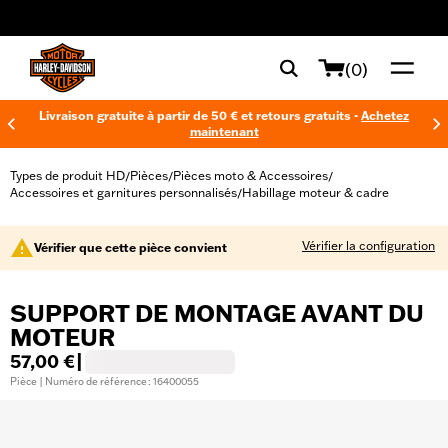
web accessibility
(0)
Livraison gratuite à partir de 50 € et retours gratuits -
Achetez
maintenant
Types de produit HD
Pièces
Pièces moto & Accessoires
/
/
/
Accessoires et garnitures personnalisés
Habillage moteur & cadre
/
Vérifier la configuration
Vérifier que cette pièce convient
SUPPORT DE MONTAGE AVANT DU
MOTEUR
57,00 €
|
Pièce | Numéro de référence : 16400055