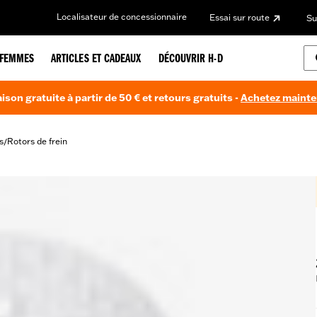
Localisateur de concessionnaire
Essai sur route
Su
FEMMES
ARTICLES ET CADEAUX
DÉCOUVRIR H-D
aison gratuite à partir de 50 € et retours gratuits -
Achetez maint
s
Rotors de frein
/