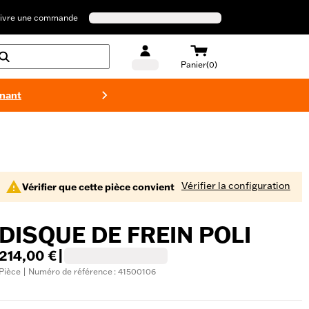
ivre une commande
Panier(0)
enant
Maillots 
Vérifier la configuration
Vérifier que cette pièce convient
DISQUE DE FREIN POLI
214,00 €
|
Pièce | Numéro de référence : 41500106