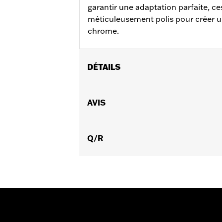
garantir une adaptation parfaite, c
méticuleusement polis pour créer un
chrome.
DÉTAILS
Convient aux modèles XL de 2014 à 202
partir de 2009 équipés de roues d'ori
AVIS
Instructions d’installation
Position sur la moto:
Avant
Côté de la moto:
Q/R
Gauche
Vendu à l'unité:
Chaque
Matière:
Acier
Dans la boîte:
Rotor et matériel d'ins