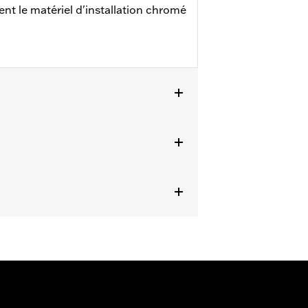
nt le matériel d'installation chromé
2015 (sauf FXSE) et Touring et Trike à
s.