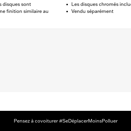
es disques sont
Les disques chromés inclue
e finition similaire au
Vendu séparément
2, Dyna® de 2006 à 2017 (sauf FXDLS), Softail® à partir de 
gine ou en accessoire avec support de disque de 3,25 pouce
tallation chromé
Pensez à covoiturer #SeDéplacerMoinsPolluer