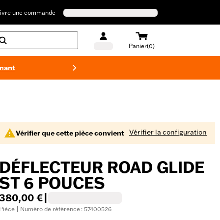
ivre une commande
Panier(0)
enant
Maillots 
Vérifier la configuration
Vérifier que cette pièce convient
DÉFLECTEUR ROAD GLIDE
ST 6 POUCES
380,00 €
|
Pièce | Numéro de référence : 57400526