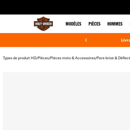
web accessibility
MODÈLES
PIÈCES
HOMMES
Livr
Types de produit HD
Pièces
Pièces moto & Accessoires
Pare-brise & Déflec
/
/
/