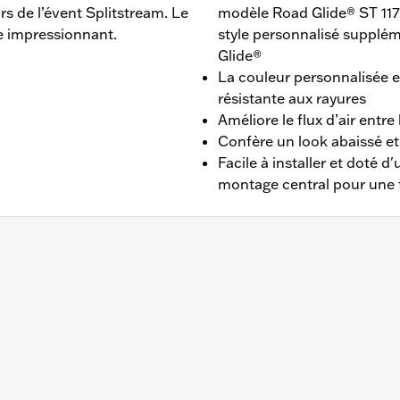
rs de l’évent Splitstream. Le
modèle Road Glide® ST 117,
e impressionnant.
style personnalisé supplé
Glide®
La couleur personnalisée 
résistante aux rayures
Améliore le flux d’air entre 
Confère un look abaissé et
Facile à installer et doté d
montage central pour une t
2015 à 2024 (sauf FLTRXSE à partir de 2023, FLTRX et FLT
 dur