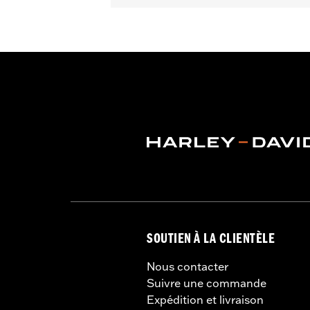
Dans la boîte:
Pare-brise uniquemen
Hauteur totale du pare-brise:
6.0
SOUTIEN À LA CLIENTÈLE
Nous contacter
Suivre une commande
Expédition et livraison