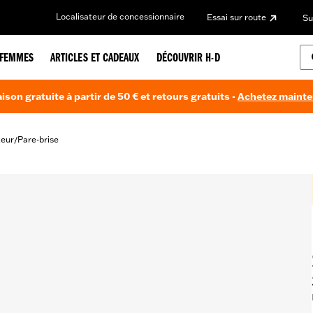
Localisateur de concessionnaire
Essai sur route
Su
FEMMES
ARTICLES ET CADEAUX
DÉCOUVRIR H-D
aison gratuite à partir de 50 € et retours gratuits -
Achetez maint
teur
Pare-brise
/