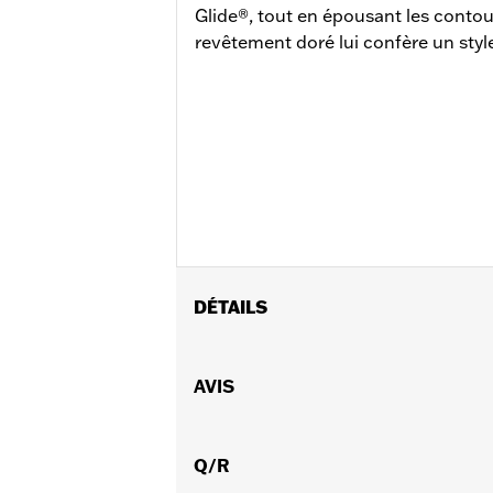
Glide®, tout en épousant les contou
revêtement doré lui confère un styl
DÉTAILS
Convient aux modèles Road Glide® de 
2023 à 2025.
AVIS
Instructions d’installation
Vendu à l'unité:
Chaque
Matière:
Q/R
Polycarbonate à revêtement
Largeur:
26.75 Inches