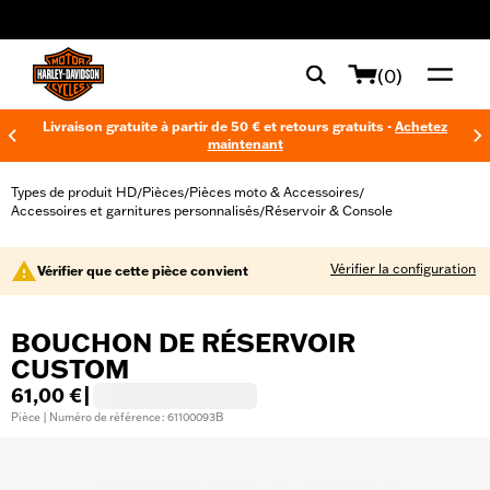
web accessibility
(0)
Livraison gratuite à partir de 50 € et retours gratuits -
Achetez
maintenant
Types de produit HD
Pièces
Pièces moto & Accessoires
/
/
/
Accessoires et garnitures personnalisés
Réservoir & Console
/
Vérifier la configuration
Vérifier que cette pièce convient
BOUCHON DE RÉSERVOIR
CUSTOM
61,00 €
|
Pièce | Numéro de référence : 61100093B