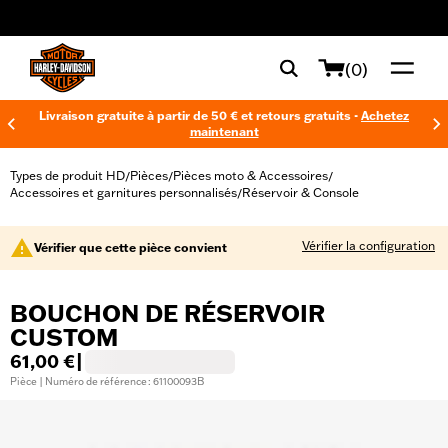
web accessibility
(0)
Livraison gratuite à partir de 50 € et retours gratuits -
Achetez
maintenant
Types de produit HD
Pièces
Pièces moto & Accessoires
/
/
/
Accessoires et garnitures personnalisés
Réservoir & Console
/
Vérifier la configuration
Vérifier que cette pièce convient
BOUCHON DE RÉSERVOIR
CUSTOM
61,00 €
|
Pièce | Numéro de référence : 61100093B