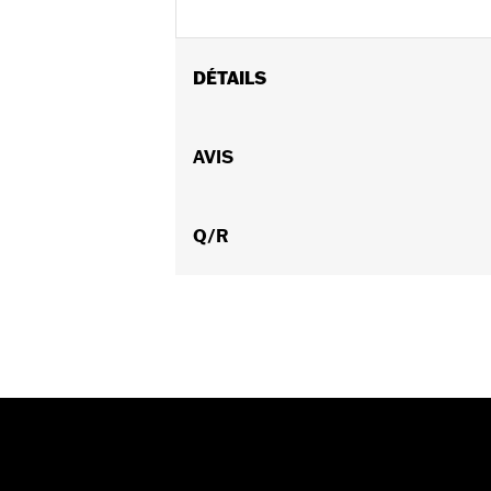
DÉTAILS
Convient aux modèles Pan America™ à 
FLHTCUTGSE à partir de 2014. Recom
AVIS
Instructions d’installation
Résistant à l'eau:
Oui
Vendu à l'unité:
Q/R
Chaque
Matière:
Polyester avec un revêtemen
Dans la boîte:
Housse de voyage et 