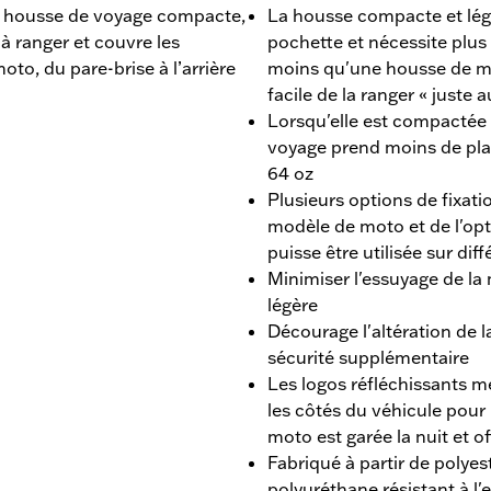
e housse de voyage compacte,
La housse compacte et lég
e à ranger et couvre les
pochette et nécessite plu
oto, du pare-brise à l’arrière
moins qu'une housse de mot
facile de la ranger « juste 
Lorsqu'elle est compactée
voyage prend moins de pla
64 oz
Plusieurs options de fixat
modèle de moto et de l'opt
puisse être utilisée sur di
Minimiser l'essuyage de la 
légère
Décourage l'altération de
sécurité supplémentaire
Les logos réfléchissants met
les côtés du véhicule pour u
moto est garée la nuit et of
Fabriqué à partir de polye
polyuréthane résistant à l'