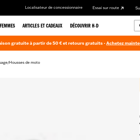
Localisateur de concessionnaire
Essai sur route
Su
FEMMES
ARTICLES ET CADEAUX
DÉCOUVRIR H-D
aison gratuite à partir de 50 € et retours gratuits -
Achetez maint
sage
Housses de moto
/