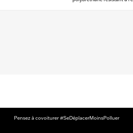
partir de 2021 et Touring à partir de 2014 (sauf FLTRXRRS
mandée pour tout modèle avec bagage Tour-Pak®.
t en polyuréthane résistant à l'eau
pochette
Pensez à covoiturer #SeDéplacerMoinsPolluer