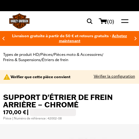
web accessibility
(0)
Livraison gratuite à partir de 50 € et retours gratuits -
Achetez
maintenant
Types de produit HD
Pièces
Pièces moto & Accessoires
/
/
/
Freins & Suspensions
Étriers de frein
/
Vérifier la configuration
Vérifier que cette pièce convient
SUPPORT D'ÉTRIER DE FREIN
ARRIÈRE – CHROMÉ
170,00 €
|
Pièce | Numéro de référence : 42002-08