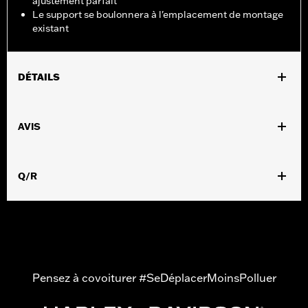
ajustement parfait
Le support se boulonnera à l'emplacement de montage
existant
DÉTAILS
Convient aux modèles Dyna® de 2008 à 2017.
Instructions d’installation
AVIS
Position sur la moto:
Arrière
Vendu à l'unité:
Chaque
Dans la boîte:
Support de montage uniquement
Q/R
Pensez à covoiturer #SeDéplacerMoinsPolluer