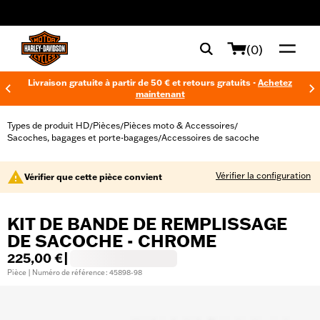
web accessibility
(0)
Livraison gratuite à partir de 50 € et retours gratuits -
Achetez
maintenant
Types de produit HD
Pièces
Pièces moto & Accessoires
/
/
/
Sacoches, bagages et porte-bagages
Accessoires de sacoche
/
Vérifier la configuration
Vérifier que cette pièce convient
KIT DE BANDE DE REMPLISSAGE
DE SACOCHE - CHROME
225,00 €
|
Pièce | Numéro de référence : 45898-98