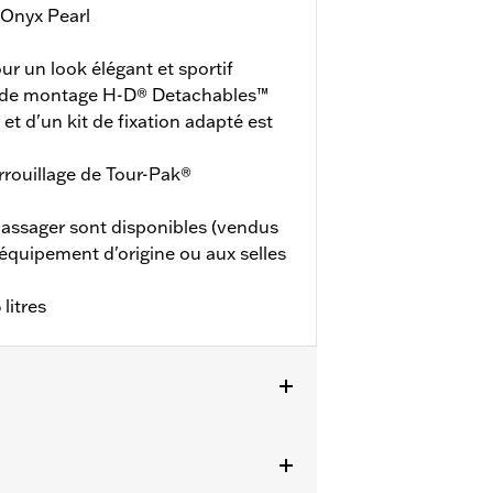
 Onyx Pearl
ur un look élégant et sportif
t de montage H-D® Detachables™
t d'un kit de fixation adapté est
errouillage de Tour-Pak®
passager sont disponibles (vendus
'équipement d'origine ou aux selles
litres
 Electra Glide® Standard et certains
 de montage pour Tour-Pak® solo ou
de verrouillage de Tour-Pak