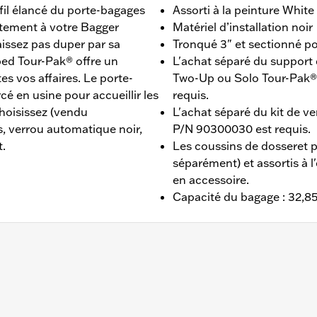
fil élancé du porte-bagages
Assorti à la peinture White
tement à votre Bagger
Matériel d’installation noir
issez pas duper par sa
Tronqué 3" et sectionné po
ed Tour-Pak® offre un
L'achat séparé du suppor
s vos affaires. Le porte-
Two-Up ou Solo Tour-Pak® e
 en usine pour accueillir les
requis.
hoisissez (vendu
L'achat séparé du kit de v
, verrou automatique noir,
P/N 90300030 est requis.
t.
Les coussins de dosseret 
séparément) et assortis à l
en accessoire.
Capacité du bagage : 32,85 
d Glide® (sauf FLTRXRRSE à partir de 2025), Street Glide®,
nvient pas aux modèles FLRT. L'achat séparé d'un support
n kit de fixation adapté est requis. L'achat séparé du kit 