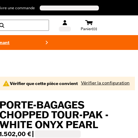
ivre une commande
Panier(0)
enant
Maillots 
Vérifier la configuration
Vérifier que cette pièce convient
PORTE-BAGAGES
CHOPPED TOUR-PAK -
WHITE ONYX PEARL
1.502,00 €
|