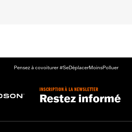
s FLHXSE et FLTRXSE à partir de 2023, et FLHX, FLTRX et 
t séparé du kit d'entretoise P/N 53001105A. Les modèles
version Detachable P/N 54000383. Les modèles FLTRXSTSE à
 conversion Detachable P/N 54000337. Les modèles Limited
Pensez à covoiturer #SeDéplacerMoinsPolluer
- Rendez-vous sur
www.h-d.com/warranty
pour plus de détail
INSCRIPTION À LA NEWSLETTER
Restez informé