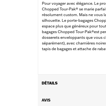
Pour voyager avec élégance. Le pro
Chopped Tour-Pak® se marie parfai
résolument custom. Mais ne vous la
silhouette. Le porte-bagages Chopp
espace plus que généreux pour toute
bagages Chopped Tour-Pak®est percé
dosserets enveloppants que vous c
séparément), avec charnières noires
tapis de bagages et attache de raba
DÉTAILS
Convient aux modèles Road King®, Roa
modèles CVO™ à partir de 2014. Ne co
AVIS
duo amovible H-D® Detachables™ et d'u