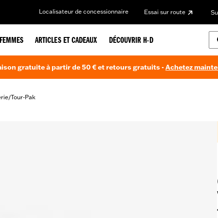
Localisateur de concessionnaire
Essai sur route
Su
FEMMES
ARTICLES ET CADEAUX
DÉCOUVRIR H-D
aison gratuite à partir de 50 € et retours gratuits -
Achetez maint
rie
Tour-Pak
/