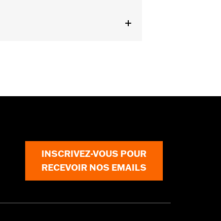
FLTRXSTSE à partir de 2024 et
 FLTRXSTSE de 2024 nécessitent
 partir de 2025 nécessitent l'achat
 de 2026 n’utiliseront pas le Chopped
s
INSCRIVEZ-VOUS POUR
RECEVOIR NOS EMAILS