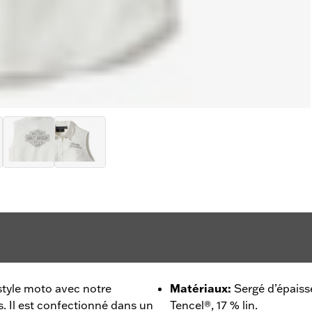
style moto avec notre
Matériaux
:
Sergé d’épais
. Il est confectionné dans un
Tencel®, 17 % lin.