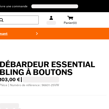
ivre une commande
Panier(0)
enant
Maillots 
DÉBARDEUR ESSENTIAL
BLING À BOUTONS
103,00 €
|
Pièce | Numéro de référence : 96601-25VW