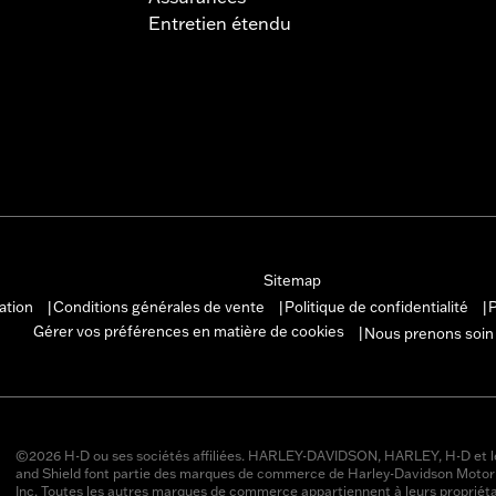
Entretien étendu
Sitemap
sation
Conditions générales de vente
Politique de confidentialité
P
|
|
|
Gérer vos préférences en matière de cookies
Nous prenons soin
|
©2026 H-D ou ses sociétés affiliées. HARLEY-DAVIDSON, HARLEY, H-D et l
and Shield font partie des marques de commerce de Harley-Davidson Moto
Inc. Toutes les autres marques de commerce appartiennent à leurs propriéta