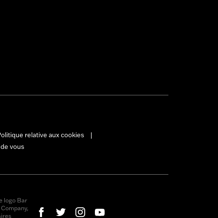
olitique relative aux cookies
|
 de vous
e logo Bar
r Company,
ires