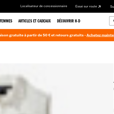
Localisateur de concessionnaire
Essai sur route
Su
FEMMES
ARTICLES ET CADEAUX
DÉCOUVRIR H-D
aison gratuite à partir de 50 € et retours gratuits -
Achetez maint