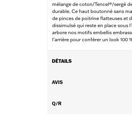
mélange de coton/Tencel®/sergé de l
durable. Ce haut boutonné sans m
de pinces de poitrine flatteuses et 
dissimulsé qui reste en place sous 
arbore nos motifs embellis embrass
l’arrière pour conférer un look 100
DÉTAILS
Sexe:
Femmes
Caractéristiques fonctionnelles:
AVIS
Bo
GARANTIE:
Garantie limitée de 2 ans
Origine:
Importé
Q/R