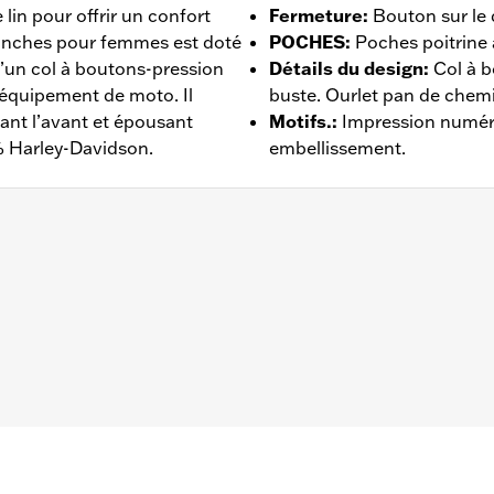
in pour offrir un confort
Fermeture
:
Bouton sur le 
anches pour femmes est doté
POCHES
:
Poches poitrine
d’un col à boutons-pression
Détails du design
:
Col à 
l’équipement de moto. Il
buste. Ourlet pan de chemi
ant l’avant et épousant
Motifs.
:
Impression numér
 % Harley-Davidson.
embellissement.
uton sur le devant
 – Rendez-vous sur
www.h-d.com/warranty
pour plus de déta