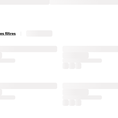
|
s filtres