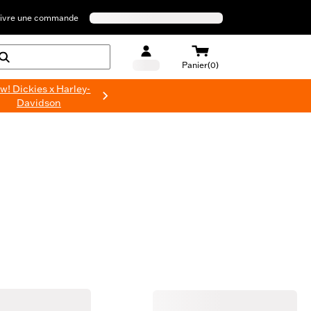
ivre une commande
Panier(0)
w! Dickies x Harley-
Davidson