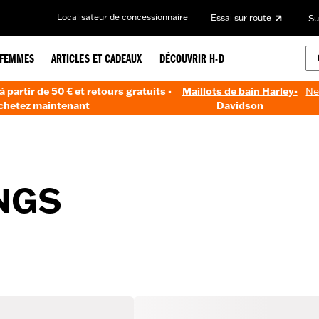
Localisateur de concessionnaire
Essai sur route
Su
FEMMES
ARTICLES ET CADEAUX
DÉCOUVRIR H-D
à partir de 50 € et retours gratuits -
Maillots de bain Harley-
Ne
chetez maintenant
Davidson
NGS