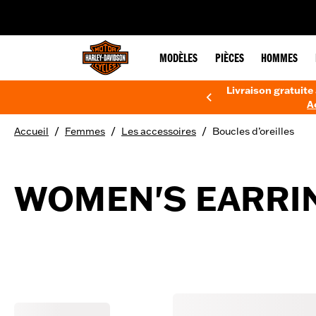
web accessibility
MODÈLES
PIÈCES
HOMMES
Livraison gratuite 
A
/
/
/
Accueil
Femmes
Les accessoires
Boucles d’oreilles
WOMEN'S EARRI