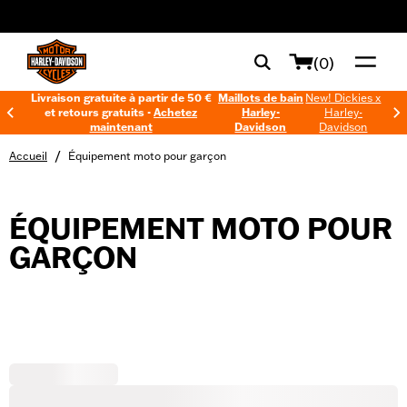
web accessibility
(0)
Livraison gratuite à partir de 50 €
Maillots de bain
New! Dickies x
et retours gratuits -
Achetez
Harley-
Harley-
maintenant
Davidson
Davidson
/
Accueil
Équipement moto pour garçon
ÉQUIPEMENT MOTO POUR
GARÇON