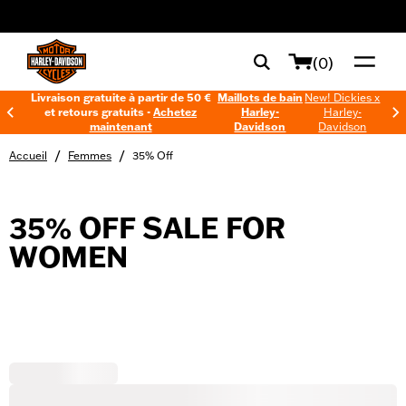
web accessibility
(0)
Livraison gratuite à partir de 50 €
Maillots de bain
New! Dickies x
et retours gratuits -
Achetez
Harley-
Harley-
maintenant
Davidson
Davidson
/
/
Accueil
Femmes
35% Off
35% OFF SALE FOR
WOMEN