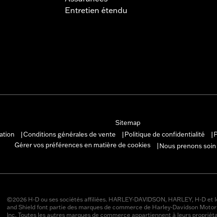
Entretien étendu
Sitemap
sation
Conditions générales de vente
Politique de confidentialité
P
|
|
|
Gérer vos préférences en matière de cookies
Nous prenons soin
|
©2026 H-D ou ses sociétés affiliées. HARLEY-DAVIDSON, HARLEY, H-D et l
and Shield font partie des marques de commerce de Harley-Davidson Moto
Inc. Toutes les autres marques de commerce appartiennent à leurs propriéta