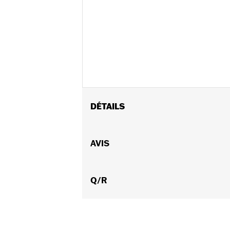
DÉTAILS
Convient aux modèles VRSC de 2002 à 2
à 2015 (sauf FLSTNSE, FXSBSE et FLST
AVIS
Instructions d’installation
Collection:
Burst
Diamètre:
Q/R
1.6
Unité de mesure de diamètre de ma
Vendu à l'unité:
Paire
Dans la boîte:
Poignées droite et ga