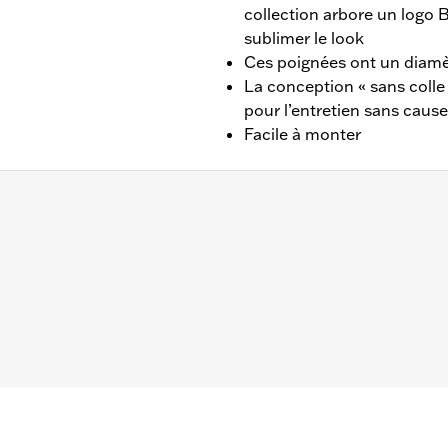
collection arbore un logo B
sublimer le look
Ces poignées ont un diamèt
La conception « sans coll
pour l’entretien sans cau
Facile à monter
017, XL à partir de 1996, XR de 2008 à 2013, Dyna de 1996
SE de 2011 à 2012) et Touring de 1996 à 2007.
tériau:
Pouces
uche