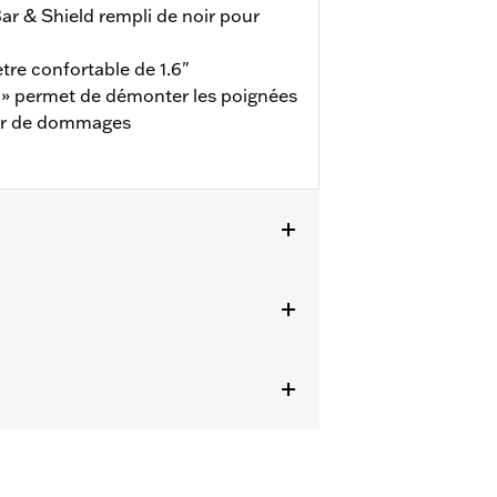
ar & Shield rempli de noir pour
re confortable de 1.6"
e » permet de démonter les poignées
ser de dommages
 à 2017 (sauf FXDLS), Softail de 1995