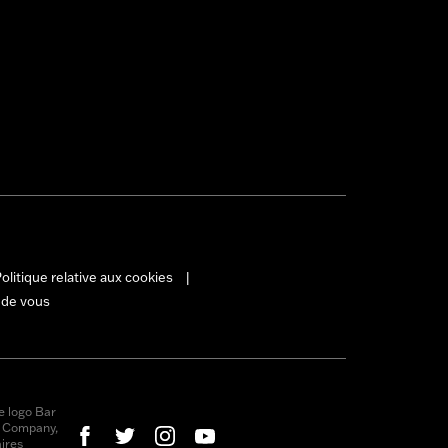
olitique relative aux cookies
|
 de vous
e logo Bar
r Company,
ires