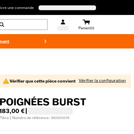
ivre une commande
Panier(0)
enant
Maillots 
Vérifier la configuration
Vérifier que cette pièce convient
POIGNÉES BURST
183,00 €
|
Pièce | Numéro de référence : 56100101A