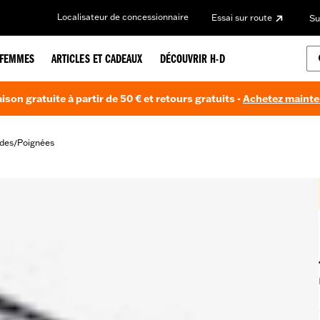
Localisateur de concessionnaire
Essai sur route
Su
FEMMES
ARTICLES ET CADEAUX
DÉCOUVRIR H-D
aison gratuite à partir de 50 € et retours gratuits -
Achetez maint
des
Poignées
/