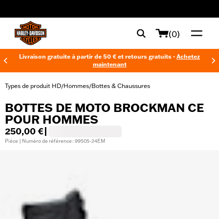
web accessibility
(0)
Livraison gratuite à partir de 50 € et retours gratuits -
Achetez
maintenant
Types de produit HD
Hommes
Bottes & Chaussures
/
/
BOTTES DE MOTO BROCKMAN CE
POUR HOMMES
250,00 €
|
Pièce | Numéro de référence : 99505-24EM