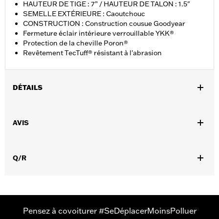
HAUTEUR DE TIGE : 7” / HAUTEUR DE TALON : 1.5"
SEMELLE EXTÉRIEURE : Caoutchouc
CONSTRUCTION : Construction cousue Goodyear
Fermeture éclair intérieure verrouillable YKK®
Protection de la cheville Poron®
Revêtement TecTuff® résistant à l'abrasion
DÉTAILS
Sexe:
Hommes
AVIS
Caractéristiques fonctionnelles:
Imperméable à l’eau
Technology:
Waterproof
Dimension Description:
HAUTEUR DE TIGE : 7” / HAUTEUR DE
Q/R
TALON : 1.5"
Pensez à covoiturer #SeDéplacerMoinsPolluer