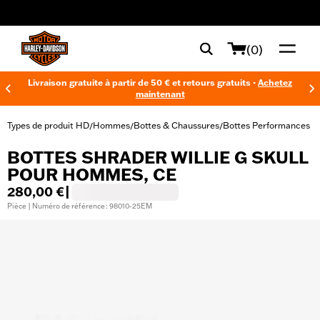
web accessibility
(0)
Livraison gratuite à partir de 50 € et retours gratuits -
Achetez
maintenant
Types de produit HD
Hommes
Bottes & Chaussures
Bottes Performances
/
/
/
BOTTES SHRADER WILLIE G SKULL
POUR HOMMES, CE
280,00 €
|
Pièce | Numéro de référence : 98010-25EM