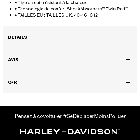
• Tige en cuir résistant à la chaleur
• Technologie de confort ShockAbsorbers™ Twin Pad™
• TAILLES EU : TAILLES UK, 40-46 : 6-12
DÉTAILS
Sexe:
Hommes
AVIS
GARANTIE:
Garantie du fabricant international Wolverine -
Rendez-vous sur
www.h-d.com/warranty
pour plus de détails
Origine:
Importé
Q/R
Dimension Description:
HAUTEUR DE TIGE : 6" / HAUTEUR DE
TALON : 1.5"
Pensez à covoiturer #SeDéplacerMoinsPolluer