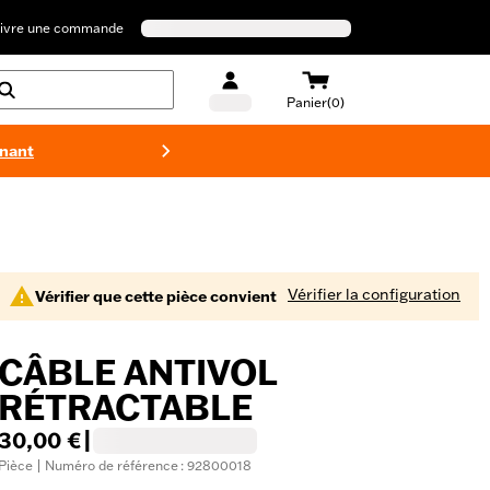
ivre une commande
Panier(0)
enant
Maillots 
Vérifier la configuration
Vérifier que cette pièce convient
CÂBLE ANTIVOL
RÉTRACTABLE
30,00 €
|
Pièce | Numéro de référence : 92800018