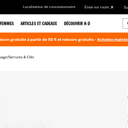
Localisateur de concessionnaire
Essai sur route
Su
FEMMES
ARTICLES ET CADEAUX
DÉCOUVRIR H-D
aison gratuite à partir de 50 € et retours gratuits -
Achetez maint
sage
Serrures & Clés
/