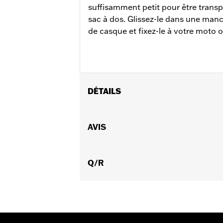
suffisamment petit pour être trans
sac à dos. Glissez-le dans une man
de casque et fixez-le à votre moto o
DÉTAILS
Universel
Instructions d’installation
AVIS
Vendu à l'unité:
Chaque
Dans la boîte:
Verrou et instructions
NOTES:
Q/R
Programme de sécurité gratui
AVERTISSEMENT:
Retirez le verrou av
mortelles.