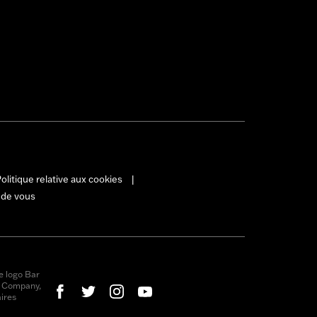
olitique relative aux cookies
|
 de vous
e logo Bar
r Company,
ires