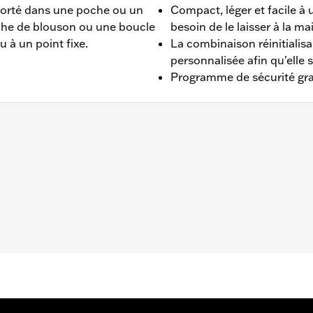
porté dans une poche ou un
Compact, léger et facile à 
che de blouson ou une boucle
besoin de le laisser à la ma
u à un point fixe.
La combinaison réinitialisa
personnalisée afin qu'elle 
Programme de sécurité gra
t.
ant d'utiliser la moto. Oublier de retirer le verrou risque d