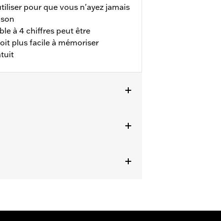
utiliser pour que vous n'ayez jamais
ison
ble à 4 chiffres peut être
soit plus facile à mémoriser
tuit
e provoquer des blessures graves, voire