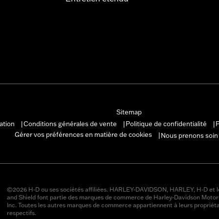
Sitemap
sation
Conditions générales de vente
Politique de confidentialité
P
|
|
|
Gérer vos préférences en matière de cookies
Nous prenons soin
|
©2026 H-D ou ses sociétés affiliées. HARLEY-DAVIDSON, HARLEY, H-D et l
and Shield font partie des marques de commerce de Harley-Davidson Moto
Inc. Toutes les autres marques de commerce appartiennent à leurs propriéta
respectifs.