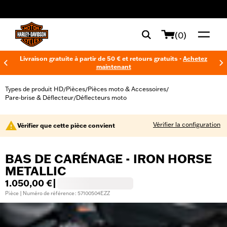
web accessibility
(0)
Livraison gratuite à partir de 50 € et retours gratuits -
Achetez
maintenant
Types de produit HD
Pièces
Pièces moto & Accessoires
/
/
/
Pare-brise & Déflecteur
Déflecteurs moto
/
Vérifier la configuration
Vérifier que cette pièce convient
BAS DE CARÉNAGE - IRON HORSE
METALLIC
1.050,00 €
|
Pièce | Numéro de référence : 57100504EZZ