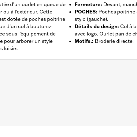
dotée d’un ourlet en queue de
Fermeture
:
Devant, manch
r ou à l’extérieur. Cette
POCHES
:
Poches poitrine
t dotée de poches poitrine
stylo (gauche).
que d’un col à boutons-
Détails du design
:
Col à 
ace sous l’équipement de
avec logo. Ourlet pan de c
 pour arborer un style
Motifs.
:
Broderie directe.
s loisirs.
 – Rendez-vous sur
www.h-d.com/warranty
pour plus de déta