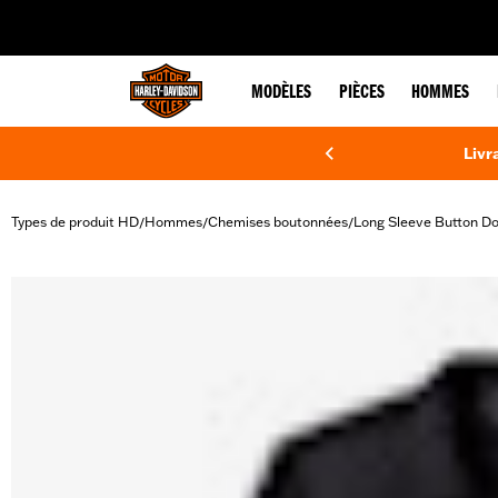
web accessibility
MODÈLES
PIÈCES
HOMMES
Livr
Types de produit HD
Hommes
Chemises boutonnées
Long Sleeve Button D
/
/
/