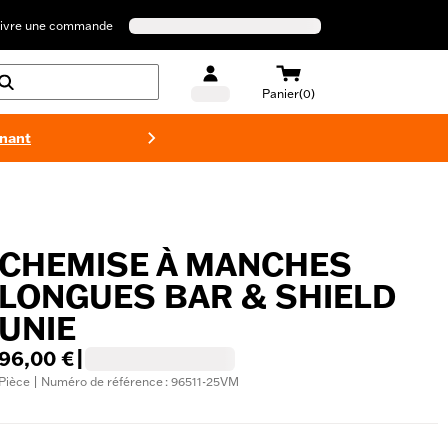
ivre une commande
Panier(0)
enant
Maillots 
CHEMISE À MANCHES
LONGUES BAR & SHIELD
UNIE
96,00 €
|
Pièce | Numéro de référence : 96511-25VM