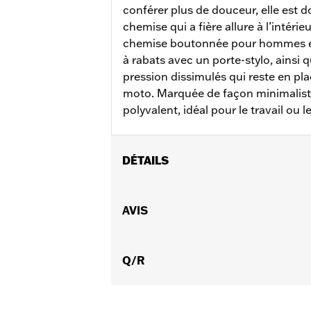
conférer plus de douceur, elle est 
chemise qui a fière allure à l’intérieu
chemise boutonnée pour hommes es
à rabats avec un porte-stylo, ainsi 
pression dissimulés qui reste en pl
moto. Marquée de façon minimaliste
polyvalent, idéal pour le travail ou le
DÉTAILS
Sexe:
Hommes
GARANTIE:
AVIS
Garantie limitée de 2 ans
Origine:
Importé
Q/R