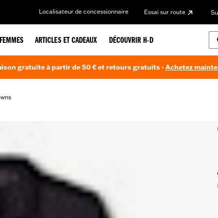
Localisateur de concessionnaire
Essai sur route
Su
FEMMES
ARTICLES ET CADEAUX
DÉCOUVRIR H-D
aison gratuite à partir de 50 € et retours gratuits -
Achetez maint
owns