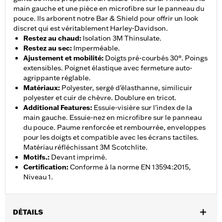
main gauche et une pièce en microfibre sur le panneau du
pouce. Ils arborent notre Bar & Shield pour offrir un look
discret qui est véritablement Harley-Davidson.
Restez au chaud
:
Isolation 3M Thinsulate.
Restez au sec
:
Imperméable.
Ajustement et mobilité
:
Doigts pré-courbés 30°. Poings
extensibles. Poignet élastique avec fermeture auto-
agrippante réglable.
Matériaux
:
Polyester, sergé d’élasthanne, similicuir
polyester et cuir de chèvre. Doublure en tricot.
Additional Features
:
Essuie-visière sur l'index de la
main gauche. Essuie-nez en microfibre sur le panneau
du pouce. Paume renforcée et rembourrée, enveloppes
pour les doigts et compatible avec les écrans tactiles.
Matériau réfléchissant 3M Scotchlite.
Motifs.
:
Devant imprimé.
Certification
:
Conforme à la norme EN 13594:2015,
Niveau 1.
DÉTAILS