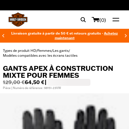
web accessibility
(0)
Livraison gratuite à partir de 50 € et retours gratuits -
Achetez
maintenant
Types de produit HD
Femmes
Les gants
/
/
/
Modèles compatibles avec les écrans tactiles
GANTS APEX À CONSTRUCTION
MIXTE POUR FEMMES
129,00 €
64,50 €
|
Pièce | Numéro de référence : 98151-23VW