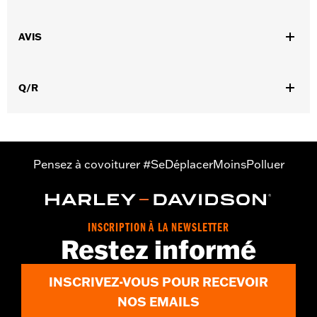
Sexe:
Femmes
,
,
AVIS
Caractéristiques fonctionnelles:
Isolé
Imperméable à l’eau
,
,
,
Doigts pré-courbés
Power Stretch
Paume renforcée
,
,
Rembourré
Compatible avec les écrans tactiles.
Réfléchissant
Q/R
Imperméable à l’eau:
Oui
GARANTIE:
2 year limited warranty – Go to
www.h-
d.com/warranty
for full details
Origine:
Imported
Pensez à covoiturer #SeDéplacerMoinsPolluer
INSCRIPTION À LA NEWSLETTER
Restez informé
INSCRIVEZ-VOUS POUR RECEVOIR
NOS EMAILS