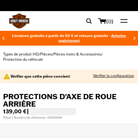
web accessibility
(0)
Livraison gratuite à partir de 50 € et retours gratuits -
Achetez
maintenant
Types de produit HD
Pièces
Pièces moto & Accessoires
/
/
/
Protection du véhicule
Vérifier la configuration
Vérifier que cette pièce convient
PROTECTIONS D'AXE DE ROUE
ARRIÈRE
139,00 €
|
Pièce | Numéro de référence : 43000304