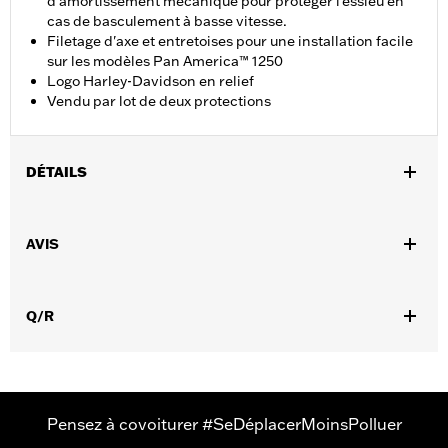
d'amortissement mécanique pour protéger l'essieu en
cas de basculement à basse vitesse.
Filetage d'axe et entretoises pour une installation facile
sur les modèles Pan America™ 1250
Logo Harley-Davidson en relief
Vendu par lot de deux protections
DÉTAILS
Convient aux modèles RA1250 et RA1250S à partir de 2021,
RA1250SE à partir de 2024 et RA1250L et RA1250ST à partir de
AVIS
2025.
Instructions d’installation
Vendu à l'unité:
Paire
Q/R
Dans la boîte:
Protections, matériel et instructions de montage
GARANTIE:
Garantie limitée de deux ans - Rendez-vous sur
www.h-d.com/warranty
pour plus de détails
Pensez à covoiturer #SeDéplacerMoinsPolluer