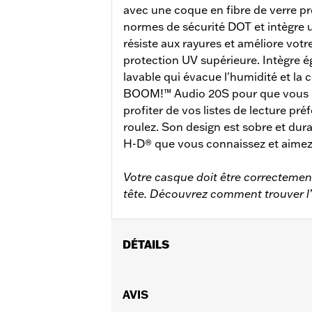
avec une coque en fibre de verre p
normes de sécurité DOT et intègre u
résiste aux rayures et améliore vot
protection UV supérieure. Intègre 
lavable qui évacue l'humidité et la
BOOM!™ Audio 20S pour que vous pu
profiter de vos listes de lecture p
roulez. Son design est sobre et du
H-D® que vous connaissez et aimez
Votre casque doit être correctement 
tête. Découvrez comment trouver l
DÉTAILS
Sexe:
Unisexe
Caractéristiques fonctionnelles:
AVIS
Do
GARANTIE:
Garantie limitée de 2 ans