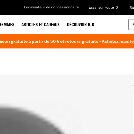
Localisateur de concessionnaire
Essai sur route
Su
FEMMES
ARTICLES ET CADEAUX
DÉCOUVRIR H-D
aison gratuite à partir de 50 € et retours gratuits -
Achetez maint