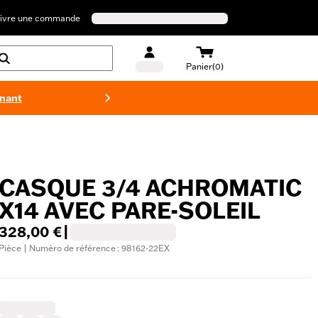
ivre une commande
Panier(0)
enant
Maillots 
CASQUE 3/4 ACHROMATIC
X14 AVEC PARE-SOLEIL
328,00 €
|
Pièce | Numéro de référence : 98162-22EX