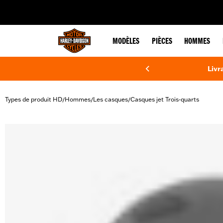
web accessibility
MODÈLES
PIÈCES
HOMMES
Livr
Types de produit HD
Hommes
Les casques
Casques jet Trois-quarts
/
/
/