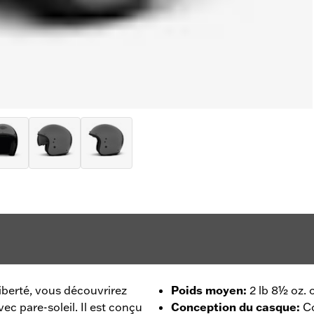
 liberté, vous découvrirez
Poids moyen
:
2 lb 8½ oz.
c pare-soleil. Il est conçu
Conception du casque
:
Co