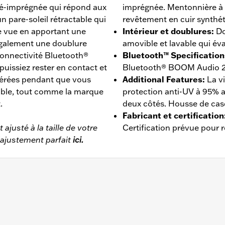
ré-imprégnée qui répond aux
imprégnée. Mentonnière à
n pare-soleil rétractable qui
revêtement en cuir synthét
re vue en apportant une
Intérieur et doublures
:
Do
également une doublure
amovible et lavable qui év
 connectivité Bluetooth®
Bluetooth™ Specification
issiez rester en contact et
Bluetooth® BOOM Audio 
référées pendant que vous
Additional Features
:
La vi
rable, tout comme la marque
protection anti-UV à 95% 
.
deux côtés. Housse de cas
Fabricant et certification
ajusté à la taille de votre
Certification prévue pour
’ajustement parfait
ici.
ublure amovible
,
Évacuation de l’humidité
 - Rendez-vous sur
www.h-d.com/warranty
pour plus de déta