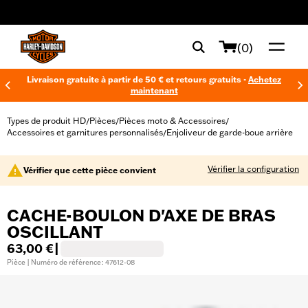
web accessibility
(0)
Livraison gratuite à partir de 50 € et retours gratuits -
Achetez
maintenant
Types de produit HD
Pièces
Pièces moto & Accessoires
/
/
/
Accessoires et garnitures personnalisés
Enjoliveur de garde-boue arrière
/
Vérifier la configuration
Vérifier que cette pièce convient
CACHE-BOULON D'AXE DE BRAS
OSCILLANT
63,00 €
|
Pièce | Numéro de référence : 47612-08