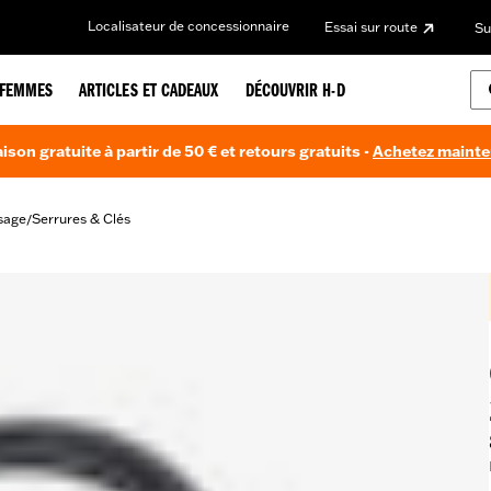
Localisateur de concessionnaire
Essai sur route
Su
FEMMES
ARTICLES ET CADEAUX
DÉCOUVRIR H-D
aison gratuite à partir de 50 € et retours gratuits -
Achetez maint
sage
Serrures & Clés
/