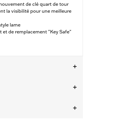
mouvement de clé quart de tour
nt la visibilité pour une meilleure
style lame
nt et de remplacement "Key Safe"
de remplacement de 2 clés de style
e provoquer des blessures graves, voire