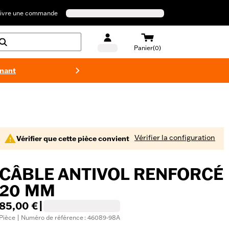
ivre une commande
Panier(0)
enant
Maillots 
Vérifier la configuration
Vérifier que cette pièce convient
CÂBLE ANTIVOL RENFORCÉ
20 MM
85,00 €
|
Pièce | Numéro de référence : 46089-98A