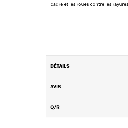
cadre et les roues contre les rayures
DÉTAILS
Universel
Vendu à l'unité:
AVIS
Chaque
Longueur:
72 Inches
Unité de mesure de longueur du ma
Dans la boîte:
Q/R
Câble antivol avec acc
lame "Key Safe" disponible pour cet ar
AVERTISSEMENT:
Retirez le verrou av
mortelles.