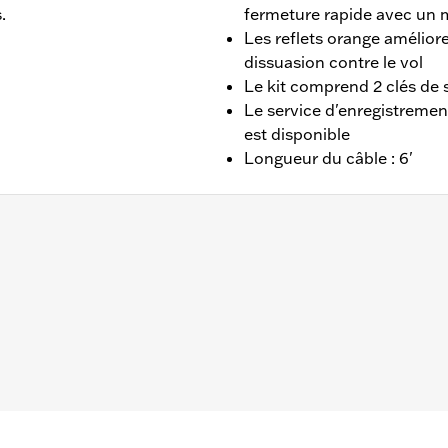
.
fermeture rapide avec un 
Les reflets orange améliore
dissuasion contre le vol
Le kit comprend 2 clés de 
Le service d'enregistreme
est disponible
Longueur du câble : 6'
tériau:
Pouces
ents d'extrémité orange et programme d'enregistrement et 
ticle
ant d'utiliser la moto. Oublier de retirer le verrou risque d