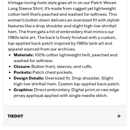
Vintage-loving moto style goes all in on our Patch Woven
Long Sleeve Shirt. It’s made from rugged yet lightweight
cotton twill that’s peached and washed for softness. This
women’s button down delivers an oversized fit with stylish
features like a drop shoulder and slight high-low shirttail
hem. The front gets a hit of embroidery that mimics our
1980s tank art. The back is finely finished with a custom,
top-applied back patch inspired by 1980s tank art and
apparel sourced from our archives.
Materials
:
100% cotton lightweight twill, peached and
washed for softness.
Closure
:
Button front, sleeves, and cuffs.
Pockets
:
Patch chest pockets.
Design Details
:
Oversized fit. Drop shoulder. Slight
high-low shirttail hem. Custom top-applied back patch.
Graphics
:
Direct embroidery. Digital print on raw edge
jersey appliqué applied with single needle stitch.
TIEDOT