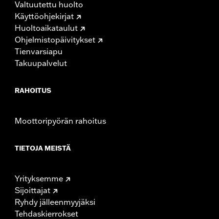
Valtuutettu huolto
Käyttöohjekirjat
Huoltoaikataulut
Ohjelmistopäivitykset
Tienvarsiapu
Takuupalvelut
RAHOITUS
Moottoripyörän rahoitus
TIETOJA MEISTÄ
Yrityksemme
Sijoittajat
Ryhdy jälleenmyyjäksi
Tehdaskierrokset