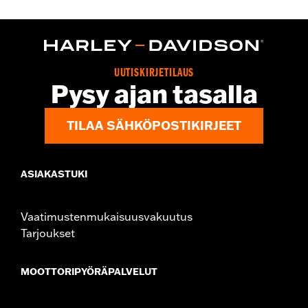
Gender:
Women
WARRANTY:
2 year limited warranty – Go to
www.h-
d.com/warranty
for full details
Origin:
Imported
UUTISKIRJETILAUS
Pysy ajan tasalla
TILAA SÄHKÖPOSTIKIRJEET
ASIAKASTUKI
Vaatimustenmukaisuusvakuutus
Tarjoukset
MOOTTORIPYÖRÄPALVELUT