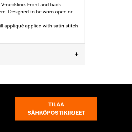
 V-neckline. Front and back
hem. Designed to be worn open or
l appliqué applied with satin stitch
TILAA
SÄHKÖPOSTIKIRJEET