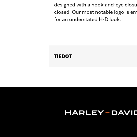
designed with a hook-and-eye closu
closed. Our most notable logo is e
for an understated H-D look.
TIEDOT
Gender:
Women
WARRANTY:
2 year limited warranty 
Origin:
Imported