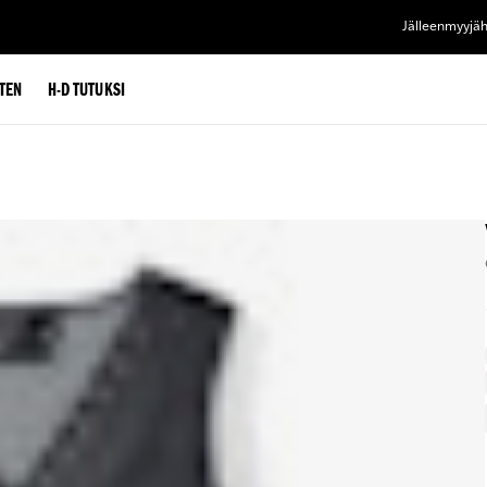
Jälleenmyyjä
TEN
H-D TUTUKSI