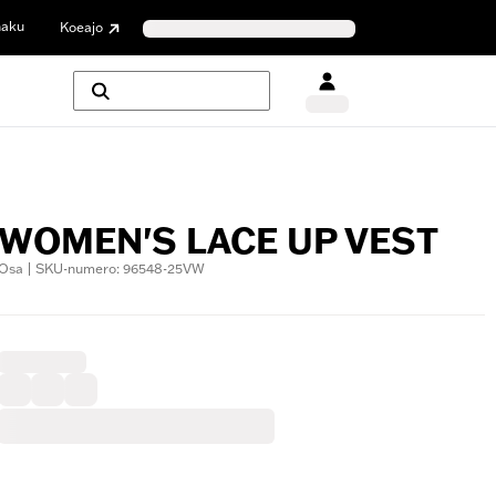
haku
Koeajo
WOMEN'S LACE UP VEST
Osa | SKU-numero: 96548-25VW