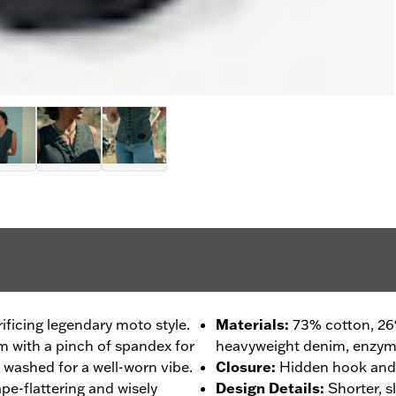
ificing legendary moto style.
Materials
:
73% cotton, 26
 with a pinch of spandex for
heavyweight denim, enzym
 washed for a well-worn vibe.
Closure
:
Hidden hook and 
ape-flattering and wisely
Design Details
:
Shorter, s