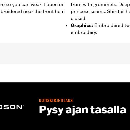
re so you can wear it open or
front with grommets. Deep
mbroidered near the front hem
princess seams. Shirttail 
closed.
Graphics
:
Embroidered twil
embroidery.
– Go to
www.h-d.com/warranty
for full details
UUTISKIRJETILAUS
Pysy ajan tasalla