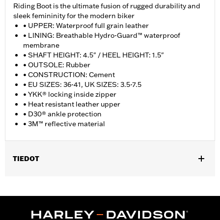
Riding Boot is the ultimate fusion of rugged durability and
sleek femininity for the modern biker
• UPPER: Waterproof full grain leather
• LINING: Breathable Hydro-Guard™ waterproof
membrane
• SHAFT HEIGHT: 4.5" / HEEL HEIGHT: 1.5"
• OUTSOLE: Rubber
• CONSTRUCTION: Cement
• EU SIZES: 36-41, UK SIZES: 3.5-7.5
• YKK® locking inside zipper
• Heat resistant leather upper
• D30® ankle protection
• 3M™ reflective material
TIEDOT
Gender:
Women
WARRANTY:
Wolverine Worldwide Manufacturer Warranty �
Go to
www.h-d.com/warranty
for full details
Origin:
Imported