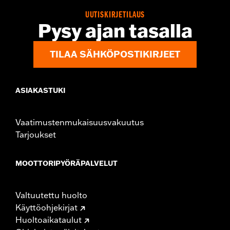
Dimension Description:
SHAFT HEIGHT: 4.5" / HEEL HEIGHT:
UUTISKIRJETILAUS
1.5"
Pysy ajan tasalla
TILAA SÄHKÖPOSTIKIRJEET
ASIAKASTUKI
Vaatimustenmukaisuusvakuutus
Tarjoukset
MOOTTORIPYÖRÄPALVELUT
Valtuutettu huolto
Käyttöohjekirjat
Huoltoaikataulut