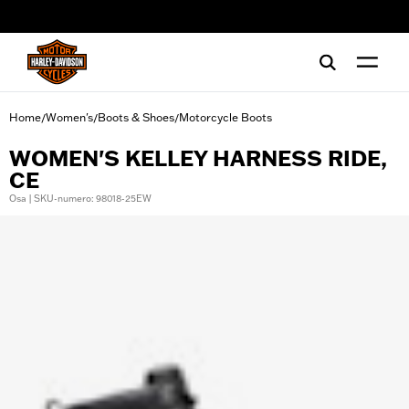
web accessibility
Home
Women's
Boots & Shoes
Motorcycle Boots
/
/
/
WOMEN'S KELLEY HARNESS RIDE,
CE
Osa | SKU-numero: 98018-25EW