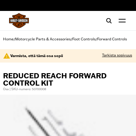
web accessibility
Home
Motorcycle Parts & Accessories
Foot Controls
Forward Controls
/
/
/
Tarkista sopivuus
Varmista, että tämä osa sopii
REDUCED REACH FORWARD
CONTROL KIT
Osa | SKU-numero: 50700008