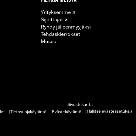
TIETOJA MEISTÄ
Yrityksemme
Sijoittajat
Ryhdy jälleenmyyjäksi
Tehdaskierrokset
Museo
Sivustokartta
Hallitse evästeasetuksia
dot
Tietosuojakäytäntö
Evästekäytäntö
|
|
|