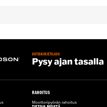
UUTISKIRJETILAUS
– Go to
www.h-d.com/warranty
for full details
Pysy ajan tasalla
RAHOITUS
us
Moottoripyörän rahoitus