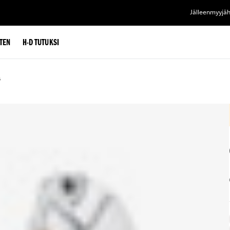
Jälleenmyyjä
TEN
H-D TUTUKSI
s