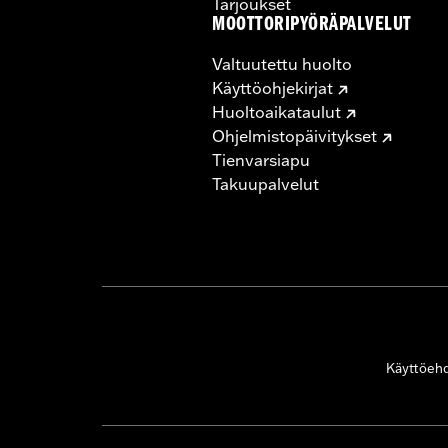
Tarjoukset
MOOTTORIPYÖRÄPALVELUT
Valtuutettu huolto
Käyttöohjekirjat
Huoltoaikataulut
Ohjelmistopäivitykset
Tienvarsiapu
Takuupalvelut
Käyttöeh