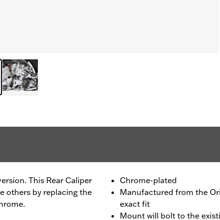
rsion. This Rear Caliper
Chrome-plated
e others by replacing the
Manufactured from the Or
chrome.
exact fit
Mount will bolt to the exis