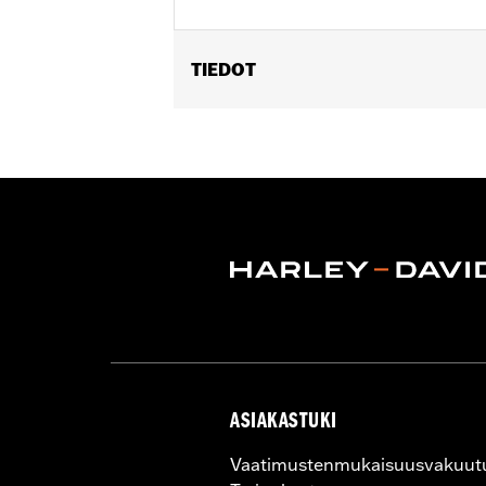
TIEDOT
Fits '08-'17 Dyna® models.
Installation Instructions
Position On Bike:
Rear
Sold In Units:
Each
In the Box:
Mounting bracket only
WARRANTY:
1 year limited warranty 
ASIAKASTUKI
Vaatimustenmukaisuusvakuut