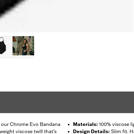
 in our Chrome Evo Bandana
Materials
:
100% viscose li
tweight viscose twill that’s
Design Details
:
Slim fit. 