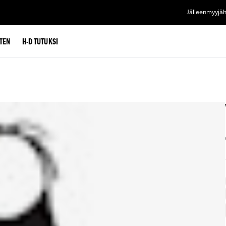
Jälleenmyyjä
TEN
H-D TUTUKSI