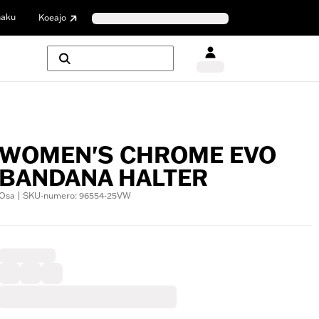
haku
Koeajo
WOMEN'S CHROME EVO
BANDANA HALTER
Osa | SKU-numero: 96554-25VW