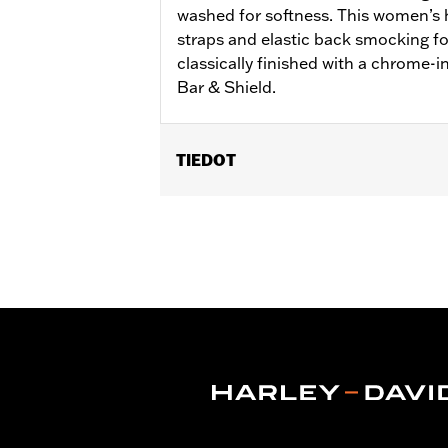
washed for softness. This women’s h
straps and elastic back smocking fo
classically finished with a chrome-i
Bar & Shield.
TIEDOT
Gender:
Women
WARRANTY:
2 year limited warranty 
Origin:
Imported