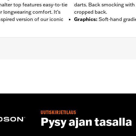
alter top features easy-to-tie
darts. Back smocking with 
r longwearing comfort. It’s
cropped back.
nspired version of our iconic
Graphics
:
Soft-hand gradie
– Go to
www.h-d.com/warranty
for full details
UUTISKIRJETILAUS
Pysy ajan tasalla