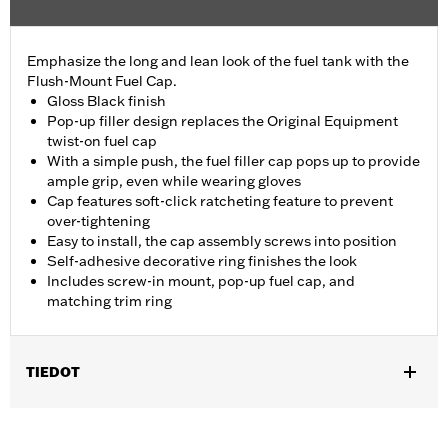
Emphasize the long and lean look of the fuel tank with the
Flush-Mount Fuel Cap.
Gloss Black finish
Pop-up filler design replaces the Original Equipment
twist-on fuel cap
With a simple push, the fuel filler cap pops up to provide
ample grip, even while wearing gloves
Cap features soft-click ratcheting feature to prevent
over-tightening
Easy to install, the cap assembly screws into position
Self-adhesive decorative ring finishes the look
Includes screw-in mount, pop-up fuel cap, and
matching trim ring
TIEDOT
Fits '18-later FXBB, FXBRS, FXST, '18-'20 FXBR and '21-later
FXBBS.