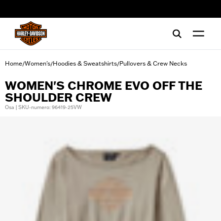
web accessibility
Home
Women's
Hoodies & Sweatshirts
Pullovers & Crew Necks
/
/
/
WOMEN'S CHROME EVO OFF THE
SHOULDER CREW
Osa | SKU-numero: 96419-25VW