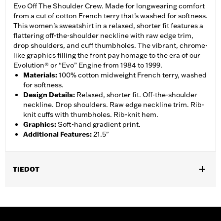
Evo Off The Shoulder Crew. Made for longwearing comfort
from a cut of cotton French terry that’s washed for softness.
This women’s sweatshirt in a relaxed, shorter fit features a
flattering off-the-shoulder neckline with raw edge trim,
drop shoulders, and cuff thumbholes. The vibrant, chrome-
like graphics filling the front pay homage to the era of our
Evolution® or “Evo” Engine from 1984 to 1999.
Materials
:
100% cotton midweight French terry, washed
for softness.
Design Details
:
Relaxed, shorter fit. Off-the-shoulder
neckline. Drop shoulders. Raw edge neckline trim. Rib-
knit cuffs with thumbholes. Rib-knit hem.
Graphics
:
Soft-hand gradient print.
Additional Features
:
21.5"
TIEDOT
Gender:
Women
WARRANTY:
2 year limited warranty – Go to
www.h-
d.com/warranty
for full details