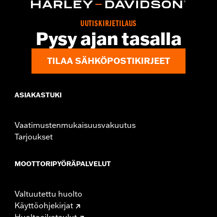
Origin:
Imported
UUTISKIRJETILAUS
Pysy ajan tasalla
TILAA SÄHKÖPOSTIKIRJEET
ASIAKASTUKI
Vaatimustenmukaisuusvakuutus
Tarjoukset
MOOTTORIPYÖRÄPALVELUT
Valtuutettu huolto
Käyttöohjekirjat
Huoltoaikataulut