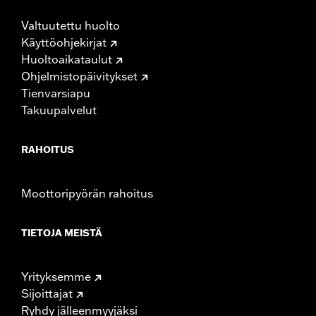
Valtuutettu huolto
Käyttöohjekirjat
Huoltoaikataulut
Ohjelmistopäivitykset
Tienvarsiapu
Takuupalvelut
RAHOITUS
Moottoripyörän rahoitus
TIETOJA MEISTÄ
Yrityksemme
Sijoittajat
Ryhdy jälleenmyyjäksi