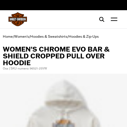
web accessibility
Home
Women's
Hoodies & Sweatshirts
Hoodies & Zip-Ups
/
/
/
WOMEN'S CHROME EVO BAR &
SHIELD CROPPED PULL OVER
HOODIE
Osa | SKU-numero: 96521-25VW