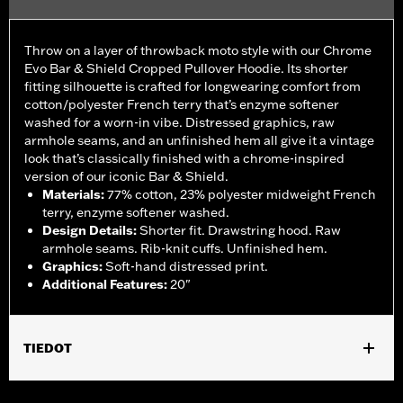
Throw on a layer of throwback moto style with our Chrome
Evo Bar & Shield Cropped Pullover Hoodie. Its shorter
fitting silhouette is crafted for longwearing comfort from
cotton/polyester French terry that’s enzyme softener
washed for a worn-in vibe. Distressed graphics, raw
armhole seams, and an unfinished hem all give it a vintage
look that’s classically finished with a chrome-inspired
version of our iconic Bar & Shield.
Materials
:
77% cotton, 23% polyester midweight French
terry, enzyme softener washed.
Design Details
:
Shorter fit. Drawstring hood. Raw
armhole seams. Rib-knit cuffs. Unfinished hem.
Graphics
:
Soft-hand distressed print.
Additional Features
:
20"
TIEDOT
Gender:
Women