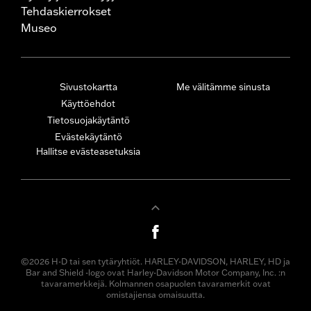
Tehdaskierrokset
Museo
Sivustokartta
Me välitämme sinusta
Käyttöehdot
Tietosuojakäytäntö
Evästekäytäntö
Hallitse evästeasetuksia
©2026 H-D tai sen tytäryhtiöt. HARLEY-DAVIDSON, HARLEY, HD ja
Bar and Shield -logo ovat Harley-Davidson Motor Company, Inc. :n
tavaramerkkejä. Kolmannen osapuolen tavaramerkit ovat
omistajiensa omaisuutta.