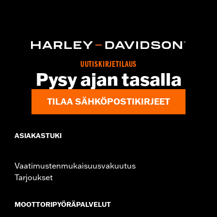
Functional Features:
Hooded
WARRANTY:
2 year limited warranty – Go to
www.h-
d.com/warranty
for full details
Origin:
Imported
UUTISKIRJETILAUS
Pysy ajan tasalla
TILAA SÄHKÖPOSTIKIRJEET
ASIAKASTUKI
Vaatimustenmukaisuusvakuutus
Tarjoukset
MOOTTORIPYÖRÄPALVELUT