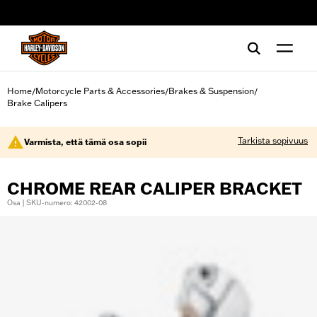
web accessibility
Home
Motorcycle Parts & Accessories
Brakes & Suspension
/
/
/
Brake Calipers
Tarkista sopivuus
Varmista, että tämä osa sopii
CHROME REAR CALIPER BRACKET
Osa | SKU-numero: 42002-08