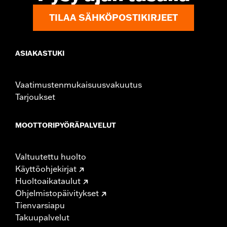
TILAA SÄHKÖPOSTIKIRJEET
ASIAKASTUKI
Vaatimustenmukaisuusvakuutus
Tarjoukset
MOOTTORIPYÖRÄPALVELUT
Valtuutettu huolto
Käyttöohjekirjat
Huoltoaikataulut
Ohjelmistopäivitykset
Tienvarsiapu
Takuupalvelut