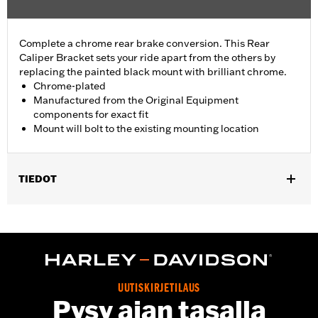
Complete a chrome rear brake conversion. This Rear
Caliper Bracket sets your ride apart from the others by
replacing the painted black mount with brilliant chrome.
Chrome-plated
Manufactured from the Original Equipment
components for exact fit
Mount will bolt to the existing mounting location
TIEDOT
Fits '08-'17 Dyna® models.
Installation Instructions
Position On Bike:
Rear
Sold In Units:
Each
In the Box:
Mounting bracket only
UUTISKIRJETILAUS
WARRANTY:
1 year limited warranty – Go to
www.h-
Pysy ajan tasalla
d.com/warranty
for full details