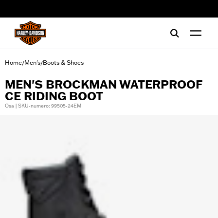
web accessibility
Home
Men's
Boots & Shoes
/
/
MEN'S BROCKMAN WATERPROOF
CE RIDING BOOT
Osa | SKU-numero: 99505-24EM