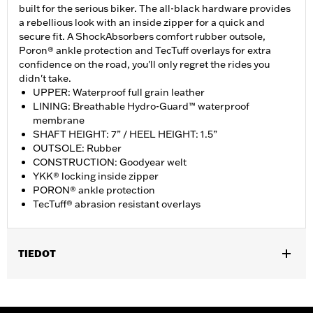
built for the serious biker. The all-black hardware provides
a rebellious look with an inside zipper for a quick and
secure fit. A ShockAbsorbers comfort rubber outsole,
Poron® ankle protection and TecTuff overlays for extra
confidence on the road, you'll only regret the rides you
didn't take.
UPPER: Waterproof full grain leather
LINING: Breathable Hydro-Guard™ waterproof
membrane
SHAFT HEIGHT: 7” / HEEL HEIGHT: 1.5”
OUTSOLE: Rubber
CONSTRUCTION: Goodyear welt
YKK® locking inside zipper
PORON® ankle protection
TecTuff® abrasion resistant overlays
TIEDOT
Gender:
Men
Functional Features:
Waterproof