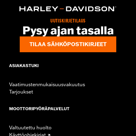
Technology:
Waterproof
Dimension Description:
SHAFT HEIGHT: 7” / HEEL HEIGHT:
1.5”
UUTISKIRJETILAUS
Pysy ajan tasalla
TILAA SÄHKÖPOSTIKIRJEET
ASIAKASTUKI
Vaatimustenmukaisuusvakuutus
Tarjoukset
MOOTTORIPYÖRÄPALVELUT
Valtuutettu huolto
Käyttöohjekirjat