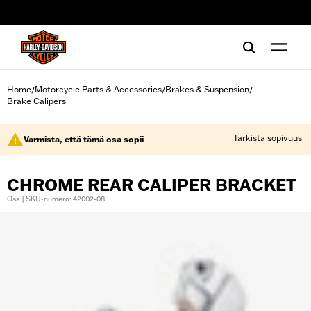
web accessibility
Home
Motorcycle Parts & Accessories
Brakes & Suspension
/
/
/
Brake Calipers
Tarkista sopivuus
Varmista, että tämä osa sopii
CHROME REAR CALIPER BRACKET
Osa | SKU-numero: 42002-08