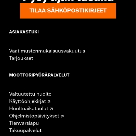
TILAA SÄHKÖPOSTIKIRJEET
ASIAKASTUKI
Vaatimustenmukaisuusvakuutus
Tarjoukset
MOOTTORIPYÖRÄPALVELUT
Valtuutettu huolto
Käyttöohjekirjat
Huoltoaikataulut
Ohjelmistopäivitykset
Tienvarsiapu
Takuupalvelut