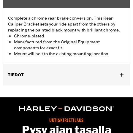
Complete a chrome rear brake conversion. This Rear
Caliper Bracket sets your ride apart from the others by
replacing the painted black mount with brilliant chrome.
Chrome-plated
Manufactured from the Original Equipment
components for exact fit
Mount will bolt to the existing mounting location
TIEDOT
Fits '08-'17 Dyna® models.
Installation Instructions
Position On Bike:
Rear
Sold In Units:
Each
In the Box:
Mounting bracket only
UUTISKIRJETILAUS
WARRANTY:
1 year limited warranty – Go to
www.h-
Pysy ajan tasalla
d.com/warranty
for full details