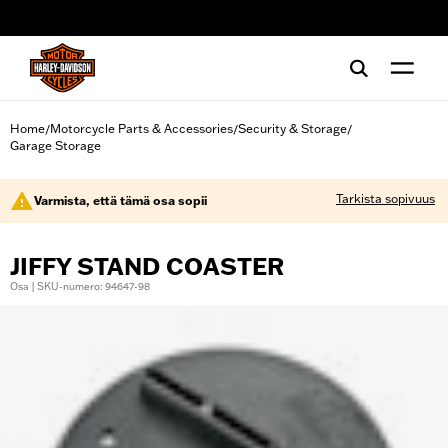
web accessibility
Home
Motorcycle Parts & Accessories
Security & Storage
/
/
/
Garage Storage
Tarkista sopivuus
Varmista, että tämä osa sopii
JIFFY STAND COASTER
Osa | SKU-numero: 94647-98