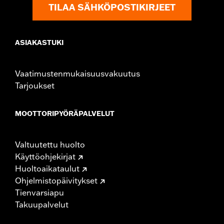
TILAA SÄHKÖPOSTIKIRJEET
ASIAKASTUKI
Vaatimustenmukaisuusvakuutus
Tarjoukset
MOOTTORIPYÖRÄPALVELUT
Valtuutettu huolto
Käyttöohjekirjat
Huoltoaikataulut
Ohjelmistopäivitykset
Tienvarsiapu
Takuupalvelut