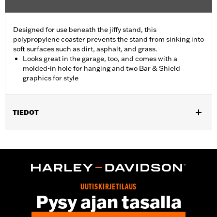
Designed for use beneath the jiffy stand, this
polypropylene coaster prevents the stand from sinking into
soft surfaces such as dirt, asphalt, and grass.
Looks great in the garage, too, and comes with a
molded-in hole for hanging and two Bar & Shield
graphics for style
TIEDOT
Fits all motorcycles equipped with a sidestand. Does not fit '25-
later FLTRXRRSE models.
Sold In Units:
Each
In the Box:
Coaster only
WARRANTY:
1 year limited warranty – Go to
www.h-
UUTISKIRJETILAUS
d.com/warranty
for full details
Pysy ajan tasalla