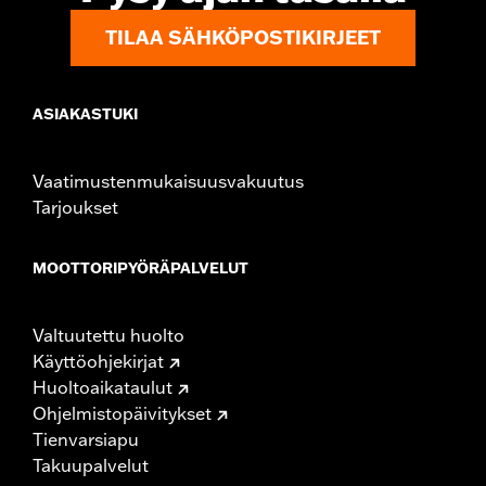
TILAA SÄHKÖPOSTIKIRJEET
ASIAKASTUKI
Vaatimustenmukaisuusvakuutus
Tarjoukset
MOOTTORIPYÖRÄPALVELUT
Valtuutettu huolto
Käyttöohjekirjat
Huoltoaikataulut
Ohjelmistopäivitykset
Tienvarsiapu
Takuupalvelut