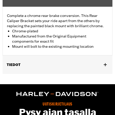
Complete a chrome rear brake conversion. This Rear
Caliper Bracket sets your ride apart from the others by
replacing the painted black mount with brilliant chrome.
Chrome-plated
Manufactured from the Original Equipment
components for exact fit
Mount will bolt to the existing mounting location
TIEDOT
Fits '08-'17 Dyna® models.
Installation Instructions
Position On Bike:
Rear
Sold In Units:
Each
In the Box:
Mounting bracket only
UUTISKIRJETILAUS
WARRANTY:
1 year limited warranty – Go to
www.h-
Pysy ajan tasalla
d.com/warranty
for full details