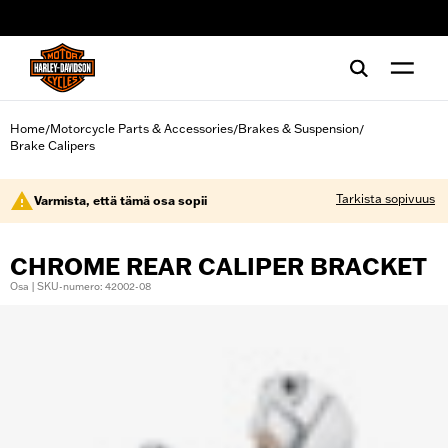
web accessibility
Home
Motorcycle Parts & Accessories
Brakes & Suspension
/
/
/
Brake Calipers
Tarkista sopivuus
Varmista, että tämä osa sopii
CHROME REAR CALIPER BRACKET
Osa | SKU-numero: 42002-08