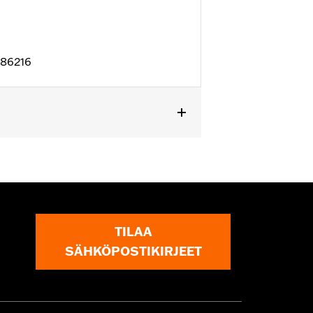
D86216
l details
TILAA
SÄHKÖPOSTIKIRJEET