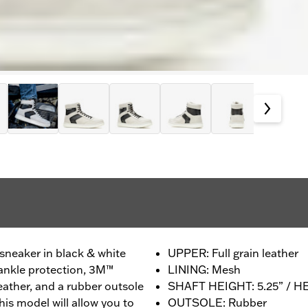
sneaker in black & white
UPPER: Full grain leather
ankle protection, 3M™
LINING: Mesh
 leather, and a rubber outsole
SHAFT HEIGHT: 5.25” / H
 this model will allow you to
OUTSOLE: Rubber