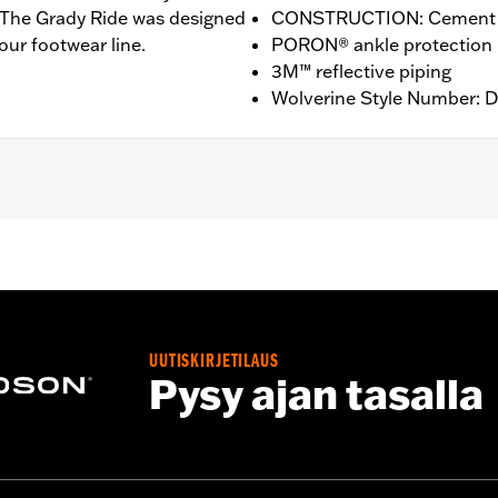
t. The Grady Ride was designed
CONSTRUCTION: Cement
our footwear line.
PORON® ankle protection
3M™ reflective piping
Wolverine Style Number: 
nufacturer Warranty – Go to
www.h-d.com/warranty
for ful
T: 5.25” / HEEL HEIGHT: 1”
UUTISKIRJETILAUS
Pysy ajan tasalla