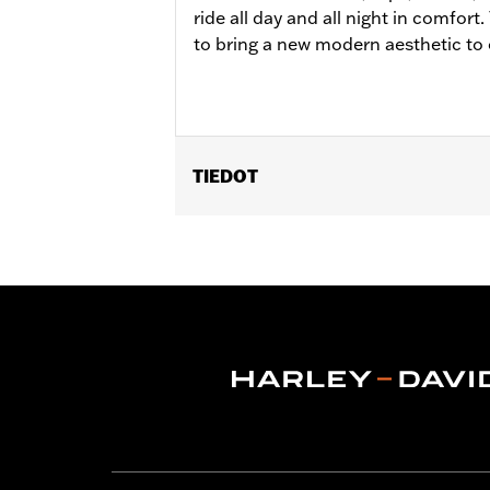
ride all day and all night in comfor
to bring a new modern aesthetic to 
TIEDOT
Gender:
Women
WARRANTY:
Wolverine Worldwide Ma
Origin:
Imported
Dimension Description:
SHAFT HEIGH