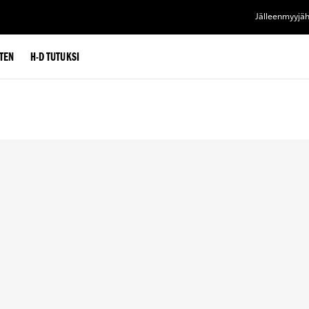
Jälleenmyyjä
TEN
H-D TUTUKSI