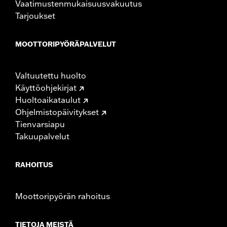
Vaatimustenmukaisuusvakuutus
Tarjoukset
MOOTTORIPYÖRÄPALVELUT
Valtuutettu huolto
Käyttöohjekirjat
Huoltoaikataulut
Ohjelmistopäivitykset
Tienvarsiapu
Takuupalvelut
RAHOITUS
Moottoripyörän rahoitus
TIETOJA MEISTÄ