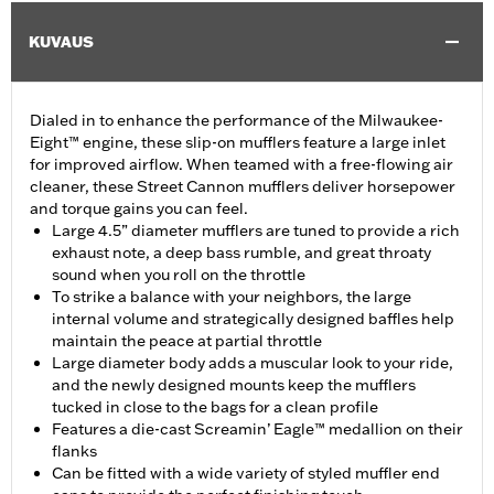
KUVAUS
Dialed in to enhance the performance of the Milwaukee-
Eight™ engine, these slip-on mufflers feature a large inlet
for improved airflow. When teamed with a free-flowing air
cleaner, these Street Cannon mufflers deliver horsepower
and torque gains you can feel.
Large 4.5” diameter mufflers are tuned to provide a rich
exhaust note, a deep bass rumble, and great throaty
sound when you roll on the throttle
To strike a balance with your neighbors, the large
internal volume and strategically designed baffles help
maintain the peace at partial throttle
Large diameter body adds a muscular look to your ride,
and the newly designed mounts keep the mufflers
tucked in close to the bags for a clean profile
Features a die-cast Screamin’ Eagle™ medallion on their
flanks
Can be fitted with a wide variety of styled muffler end