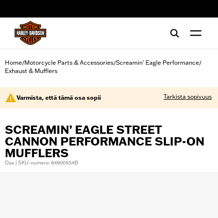
web accessibility
Home
Motorcycle Parts & Accessories
Screamin' Eagle Performance
/
/
/
Exhaust & Mufflers
Tarkista sopivuus
Varmista, että tämä osa sopii
SCREAMIN’ EAGLE STREET
CANNON PERFORMANCE SLIP-ON
MUFFLERS
Osa | SKU-numero: 64900554B