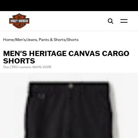
web accessibility
Home
Men's
Jeans, Pants & Shorts
Shorts
/
/
/
MEN'S HERITAGE CANVAS CARGO
SHORTS
Osa | SKU-numero: 96476-25VM