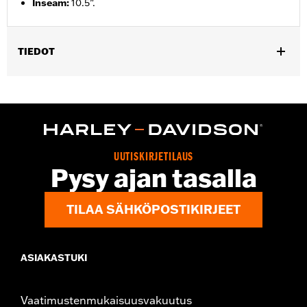
Inseam
:
10.5”.
TIEDOT
Gender:
Men
Functional Features:
Pockets
WARRANTY:
2 year limited warranty – Go to
www.h-
d.com/warranty
for full details
Origin:
Imported
UUTISKIRJETILAUS
Pysy ajan tasalla
TILAA SÄHKÖPOSTIKIRJEET
ASIAKASTUKI
Vaatimustenmukaisuusvakuutus