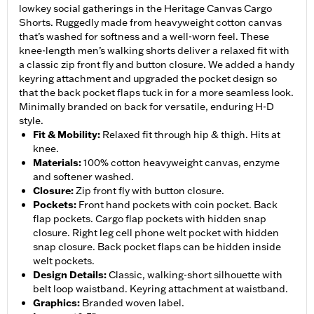
lowkey social gatherings in the Heritage Canvas Cargo
Shorts. Ruggedly made from heavyweight cotton canvas
that’s washed for softness and a well-worn feel. These
knee-length men’s walking shorts deliver a relaxed fit with
a classic zip front fly and button closure. We added a handy
keyring attachment and upgraded the pocket design so
that the back pocket flaps tuck in for a more seamless look.
Minimally branded on back for versatile, enduring H-D
style.
Fit & Mobility
:
Relaxed fit through hip & thigh. Hits at
knee.
Materials
:
100% cotton heavyweight canvas, enzyme
and softener washed.
Closure
:
Zip front fly with button closure.
Pockets
:
Front hand pockets with coin pocket. Back
flap pockets. Cargo flap pockets with hidden snap
closure. Right leg cell phone welt pocket with hidden
snap closure. Back pocket flaps can be hidden inside
welt pockets.
Design Details
:
Classic, walking-short silhouette with
belt loop waistband. Keyring attachment at waistband.
Graphics
:
Branded woven label.