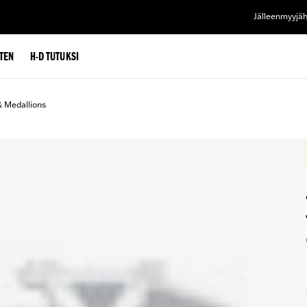
Jälleenmyyjä
TEN
H-D TUTUKSI
& Medallions