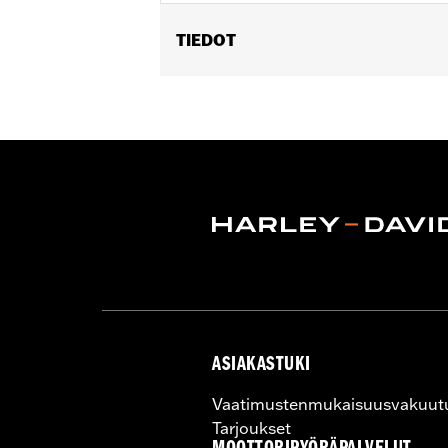
TIEDOT
Fits '55-'56 FL models.
Sold In Units:
Pair
In the Box:
2 fuel tank nameplates
WARRANTY:
1 year limited warranty 
ASIAKASTUKI
Vaatimustenmukaisuusvakuut
Tarjoukset