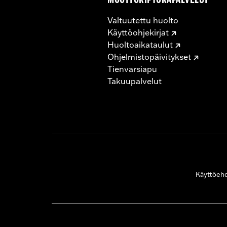
MOOTTORIPYÖRÄPALVELUT
Valtuutettu huolto
Käyttöohjekirjat
Huoltoaikataulut
Ohjelmistopäivitykset
Tienvarsiapu
Takuupalvelut
Käyttöeh