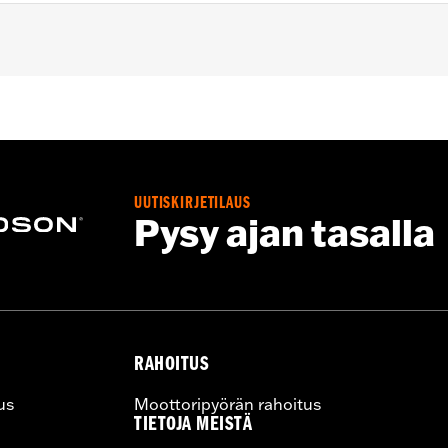
– Go to
www.h-d.com/warranty
for full details
UUTISKIRJETILAUS
Pysy ajan tasalla
RAHOITUS
us
Moottoripyörän rahoitus
TIETOJA MEISTÄ