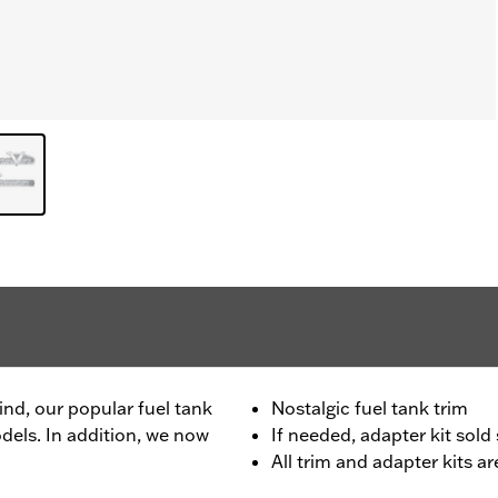
ind, our popular fuel tank
Nostalgic fuel tank trim
odels. In addition, we now
If needed, adapter kit sol
All trim and adapter kits ar