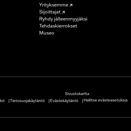
Yrityksemme
Sijoittajat
Ryhdy jälleenmyyjäksi
Tehdaskierrokset
Museo
Sivustokartta
Hallitse evästeasetuksia
dot
Tietosuojakäytäntö
Evästekäytäntö
|
|
|