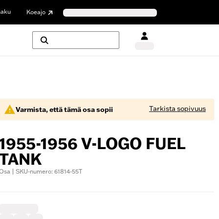
haku
Koeajo
Tarkista sopivuus
Varmista, että tämä osa sopii
1955-1956 V-LOGO FUEL
TANK
Osa | SKU-numero: 61814-55T