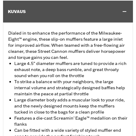
KUVAUS
Dialed in to enhance the performance of the Milwaukee-
Eight™ engine, these slip-on mufflers feature a large inlet
for improved airflow. When teamed with a free-flowing air
cleaner, these Street Cannon mufflers deliver horsepower
and torque gains you can feel.
Large 4.5” diameter mufflers are tuned to provide a rich
exhaust note, a deep bass rumble, and great throaty
sound when you roll on the throttle
To strike a balance with your neighbors, the large
internal volume and strategically designed baffles help
maintain the peace at partial throttle
Large diameter body adds a muscular look to your ride,
and the newly designed mounts keep the mufflers
tucked in close to the bags for a clean profile
Features a die-cast Screamin’ Eagle™ medallion on their
flanks
Can be fitted with a wide variety of styled muffler end