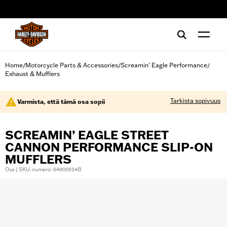
web accessibility
Home
Motorcycle Parts & Accessories
Screamin' Eagle Performance
/
/
/
Exhaust & Mufflers
Tarkista sopivuus
Varmista, että tämä osa sopii
SCREAMIN’ EAGLE STREET
CANNON PERFORMANCE SLIP-ON
MUFFLERS
Osa | SKU-numero: 64900554B