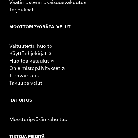
Vaatimustenmukaisuusvakuutus
Tarjoukset
MOOTTORIPYÖRÄPALVELUT
Valtuutettu huolto
Käyttöohjekirjat
Huoltoaikataulut
Ohjelmistopäivitykset
Tienvarsiapu
Takuupalvelut
RAHOITUS
Moottoripyörän rahoitus
TIETOJA MEISTÄ