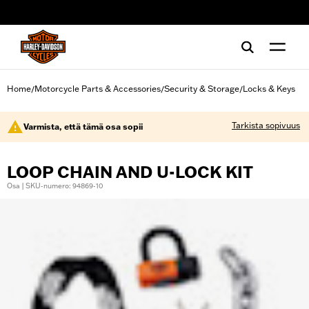
web accessibility
Home
Motorcycle Parts & Accessories
Security & Storage
Locks & Keys
/
/
/
Tarkista sopivuus
Varmista, että tämä osa sopii
LOOP CHAIN AND U-LOCK KIT
Osa | SKU-numero: 94869-10